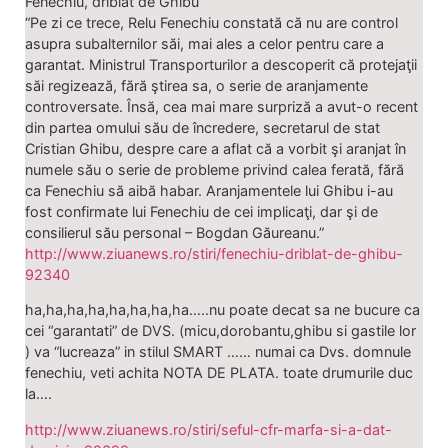
Fenechiu, driblat de Ghibu
“Pe zi ce trece, Relu Fenechiu constată că nu are control
asupra subalternilor săi, mai ales a celor pentru care a
garantat. Ministrul Transporturilor a descoperit că protejaţii
săi regizează, fără ştirea sa, o serie de aranjamente
controversate. Însă, cea mai mare surpriză a avut-o recent
din partea omului său de încredere, secretarul de stat
Cristian Ghibu, despre care a aflat că a vorbit şi aranjat în
numele său o serie de probleme privind calea ferată, fără
ca Fenechiu să aibă habar. Aranjamentele lui Ghibu i-au
fost confirmate lui Fenechiu de cei implicaţi, dar şi de
consilierul său personal – Bogdan Găureanu.”
http://www.ziuanews.ro/stiri/fenechiu-driblat-de-ghibu-
92340
ha,ha,ha,ha,ha,ha,ha,ha…..nu poate decat sa ne bucure ca
cei “garantati” de DVS. (micu,dorobantu,ghibu si gastile lor
) va “lucreaza” in stilul SMART …… numai ca Dvs. domnule
fenechiu, veti achita NOTA DE PLATA. toate drumurile duc
la….
http://www.ziuanews.ro/stiri/seful-cfr-marfa-si-a-dat-