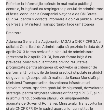
Referitor la informaţiile apărute în mai multe publicaţii
centrale, în legătură cu respingerea planului de administrare
al fostei conduceri a Companiei Naţionale de Căi Ferate
CFR SA, pentru o corectă informare a opiniei publice, Biroul
de Presă al Ministerul Transporturilor face următoarea
Precizare
Adunarea Generală a Acţionarilor (AGA) a CNCF CFR SA a
solicitat Consiliului de Administraţie să prezinte în data de 8
aprilie 2013 forma revizuită a planului de administrare
(prezentat în 2 aprilie 2013), întrucât forma iniţială nu
prevedea obiective cuantificate privind rezultatele
prognozate pentru atingerea obiectivelor şi criteriilor de
performanţă, principiile de bună practică stipulate în ghidul
de guvernanţă corporatistă realizat de Banca Mondială şi
Ministerul Transporturilor, dezvoltarea infrastructurii
feroviare pentru sporirea gradului de siguranţă, dezvoltarea
strategiei pentru obţinerea viitoarelor finanţări POS T, şi nu
în ultimul rând, corelarea planului cu angajamentele
asumate de Guvernul României, Ministerului Transporturilor
şi ale CNCF CFR SA în cadrul acordurilor cu instituţiile