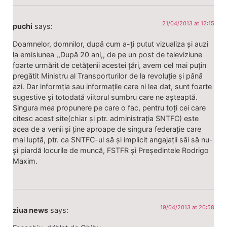
21/04/2013 at 12:15
puchi
says:
Doamnelor, domnilor, după cum a-ți putut vizualiza și auzi
la emisiunea ,,După 20 ani,, de pe un post de televiziune
foarte urmărit de cetățenii acestei țări, avem cel mai puțin
pregătit Ministru al Transporturilor de la revoluție și până
azi. Dar informția sau informațile care ni lea dat, sunt foarte
sugestive și totodată viitorul sumbru care ne așteaptă.
Singura mea propunere pe care o fac, pentru toți cei care
citesc acest site(chiar și ptr. administrația SNTFC) este
acea de a venii și ține aproape de singura federație care
mai luptă, ptr. ca SNTFC-ul să și implicit angajații săi să nu-
și piardă locurile de muncă, FSTFR și Președintele Rodrigo
Maxim.
19/04/2013 at 20:58
ziua news
says: