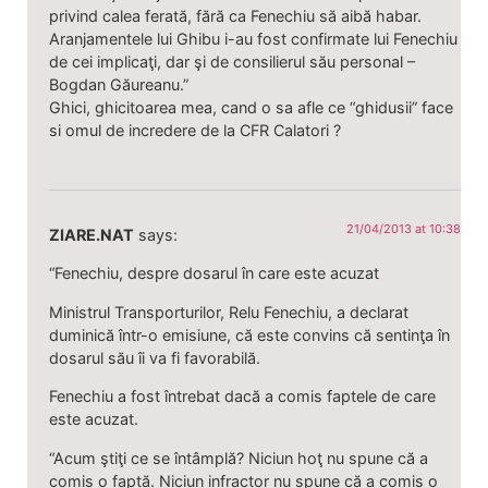
privind calea ferată, fără ca Fenechiu să aibă habar.
Aranjamentele lui Ghibu i-au fost confirmate lui Fenechiu
de cei implicaţi, dar şi de consilierul său personal –
Bogdan Găureanu.”
Ghici, ghicitoarea mea, cand o sa afle ce “ghidusii” face
si omul de incredere de la CFR Calatori ?
21/04/2013 at 10:38
ZIARE.NAT
says:
“Fenechiu, despre dosarul în care este acuzat
Ministrul Transporturilor, Relu Fenechiu, a declarat
duminică într-o emisiune, că este convins că sentinţa în
dosarul său îi va fi favorabilă.
Fenechiu a fost întrebat dacă a comis faptele de care
este acuzat.
“Acum ştiţi ce se întâmplă? Niciun hoţ nu spune că a
comis o faptă. Niciun infractor nu spune că a comis o