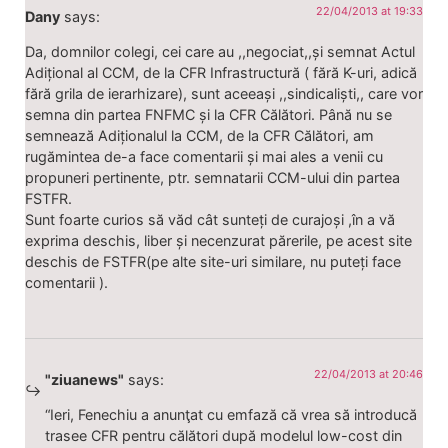
22/04/2013 at 19:33
Dany
says:
Da, domnilor colegi, cei care au ,,negociat,,și semnat Actul
Adițional al CCM, de la CFR Infrastructură ( fără K-uri, adică
fără grila de ierarhizare), sunt aceeași ,,sindicaliști,, care vor
semna din partea FNFMC și la CFR Călători. Până nu se
semnează Adiționalul la CCM, de la CFR Călători, am
rugămintea de-a face comentarii și mai ales a venii cu
propuneri pertinente, ptr. semnatarii CCM-ului din partea
FSTFR.
Sunt foarte curios să văd cât sunteți de curajoși ,în a vă
exprima deschis, liber și necenzurat părerile, pe acest site
deschis de FSTFR(pe alte site-uri similare, nu puteți face
comentarii ).
22/04/2013 at 20:46
"ziuanews"
says:
“Ieri, Fenechiu a anunţat cu emfază că vrea să introducă
trasee CFR pentru călători după modelul low-cost din