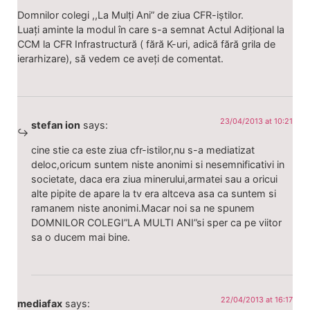
Domnilor colegi ,,La Mulți Ani” de ziua CFR-iștilor.
Luați aminte la modul în care s-a semnat Actul Adițional la
CCM la CFR Infrastructură ( fără K-uri, adică fără grila de
ierarhizare), să vedem ce aveți de comentat.
23/04/2013 at 10:21
stefan ion
says:
cine stie ca este ziua cfr-istilor,nu s-a mediatizat
deloc,oricum suntem niste anonimi si nesemnificativi in
societate, daca era ziua minerului,armatei sau a oricui
alte pipite de apare la tv era altceva asa ca suntem si
ramanem niste anonimi.Macar noi sa ne spunem
DOMNILOR COLEGI”LA MULTI ANI”si sper ca pe viitor
sa o ducem mai bine.
22/04/2013 at 16:17
mediafax
says: