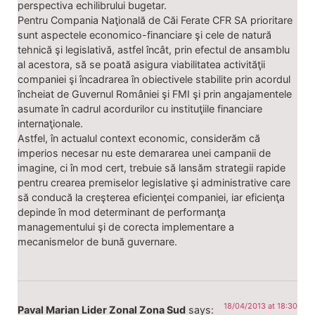
perspectiva echilibrului bugetar.
Pentru Compania Naţională de Căi Ferate CFR SA prioritare
sunt aspectele economico-financiare şi cele de natură
tehnică şi legislativă, astfel încât, prin efectul de ansamblu
al acestora, să se poată asigura viabilitatea activităţii
companiei şi încadrarea în obiectivele stabilite prin acordul
încheiat de Guvernul României şi FMI şi prin angajamentele
asumate în cadrul acordurilor cu instituţiile financiare
internaţionale.
Astfel, în actualul context economic, considerăm că
imperios necesar nu este demararea unei campanii de
imagine, ci în mod cert, trebuie să lansăm strategii rapide
pentru crearea premiselor legislative şi administrative care
să conducă la creşterea eficienţei companiei, iar eficienţa
depinde în mod determinant de performanţa
managementului şi de corecta implementare a
mecanismelor de bună guvernare.
18/04/2013 at 18:30
Paval Marian Lider Zonal Zona Sud
says: