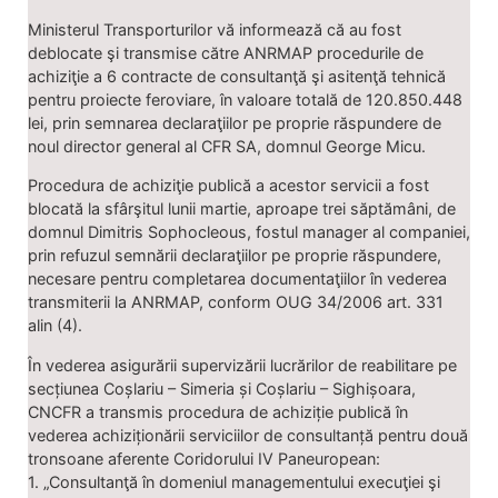
Ministerul Transporturilor vă informează că au fost
deblocate şi transmise către ANRMAP procedurile de
achiziţie a 6 contracte de consultanţă şi asitenţă tehnică
pentru proiecte feroviare, în valoare totală de 120.850.448
lei, prin semnarea declaraţiilor pe proprie răspundere de
noul director general al CFR SA, domnul George Micu.
Procedura de achiziţie publică a acestor servicii a fost
blocată la sfârşitul lunii martie, aproape trei săptămâni, de
domnul Dimitris Sophocleous, fostul manager al companiei,
prin refuzul semnării declaraţiilor pe proprie răspundere,
necesare pentru completarea documentaţiilor în vederea
transmiterii la ANRMAP, conform OUG 34/2006 art. 331
alin (4).
În vederea asigurării supervizării lucrărilor de reabilitare pe
secțiunea Coșlariu – Simeria și Coșlariu – Sighișoara,
CNCFR a transmis procedura de achiziție publică în
vederea achiziționării serviciilor de consultanță pentru două
tronsoane aferente Coridorului IV Paneuropean:
1. „Consultanţă în domeniul managementului execuţiei şi