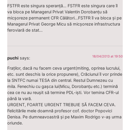
FSTFR este singura speranță… FSTFR este singura care îl
va bloca pe Managerul Privat Valentin Dorobanțu să
micșoreze permanent CFR Călători…FSTFR îl va bloca și pe
Managerul Privat George Micu să micșoreze infrastructura
feroviară de stat…
18/04/2013 at 19:50
puchi
says:
Fraților, dacă nu facem ceva urgent(miting, oprirea lucrului,
etc. sunt deschis la orice propunere), Crăciunul îl vor prinde
la SNTFC numai TESA din central. Restul Dumnezeu cu
mila. Fenechiu cu gașca lui(Micu, Dorobanțu etc.) termină
cea ce nu au reușit să termine PDL-iști. Vor temina CFR-ul
până la vară.
URGENT, FOARTE URGENT TREBUIE SĂ FACEM CEVA.
Felicitările mele doamnă profesor cof. doctor Popovici
Denisa. Pe dumneavoastră și pe Maxim Rodrigo v-aș urma
oriunde.