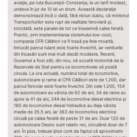
aviaţie, pe ruta București-Constanța, la un tarif modest,
undeva în jur de 10 lei un drum. Această declaraţie
demonstrează încă o dată, fără niciun dubiu, că ministrul
Transporturilor este rupt de realitate feroviară şi,
totodată, este paralel de tot ce înseamnă calea ferată.
Practic, prin implementarea sistemului low-cost,
compania CFR Călători va fi trasă pe linie moartă,
întrucât parcul rulant este foarte învechit, iar veniturile
din încasări sunt mai mult decât modeste. Recent,
Guvernul a fost silit, din nou, să scoată motorină de la
Rezervele de Stat pentru ca locomotivele să poată
circula. La ora actuală, numărul total de locomotive,
automotoare şi rame al CFR Călători este de 1.200, dar
parcul feroviar este foarte învechit. Din cele 1.200, 154
de automotoare au vârsta de 62 de ani, 34 de rame au
ajuns la 41 de ani, 244 de locomotive diesel electrice şi
185 de locomotive diesel hidraulice au deja vârsta
medie de 35,5 ani, iar 363 de locomotive electrice
circulă pe calea ferată de peste 31 de ani. Doar 120 de
automotoare Desiro sunt relativ noi, circulând doar de 7
ani. În plus, trebuie ţinut cont de faptul că aproximativ