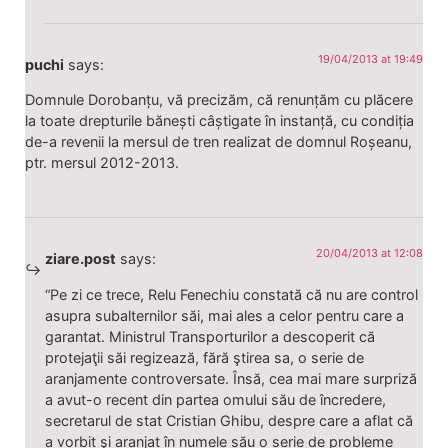
19/04/2013 at 19:49
puchi
says:
Domnule Dorobanțu, vă precizăm, că renunțăm cu plăcere
la toate drepturile bănești câștigate în instanță, cu condiția
de-a revenii la mersul de tren realizat de domnul Roșeanu,
ptr. mersul 2012-2013.
20/04/2013 at 12:08
ziare.post
says:
“Pe zi ce trece, Relu Fenechiu constată că nu are control
asupra subalternilor săi, mai ales a celor pentru care a
garantat. Ministrul Transporturilor a descoperit că
protejaţii săi regizează, fără ştirea sa, o serie de
aranjamente controversate. Însă, cea mai mare surpriză
a avut-o recent din partea omului său de încredere,
secretarul de stat Cristian Ghibu, despre care a aflat că
a vorbit şi aranjat în numele său o serie de probleme