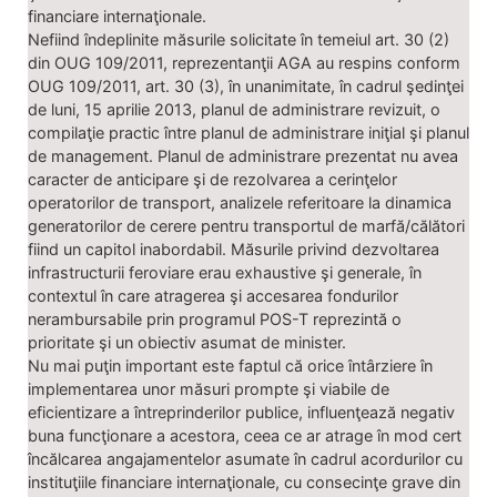
financiare internaţionale.
Nefiind îndeplinite măsurile solicitate în temeiul art. 30 (2)
din OUG 109/2011, reprezentanţii AGA au respins conform
OUG 109/2011, art. 30 (3), în unanimitate, în cadrul şedinţei
de luni, 15 aprilie 2013, planul de administrare revizuit, o
compilaţie practic între planul de administrare iniţial şi planul
de management. Planul de administrare prezentat nu avea
caracter de anticipare şi de rezolvarea a cerinţelor
operatorilor de transport, analizele referitoare la dinamica
generatorilor de cerere pentru transportul de marfă/călători
fiind un capitol inabordabil. Măsurile privind dezvoltarea
infrastructurii feroviare erau exhaustive şi generale, în
contextul în care atragerea şi accesarea fondurilor
nerambursabile prin programul POS-T reprezintă o
prioritate şi un obiectiv asumat de minister.
Nu mai puţin important este faptul că orice întârziere în
implementarea unor măsuri prompte şi viabile de
eficientizare a întreprinderilor publice, influenţează negativ
buna funcţionare a acestora, ceea ce ar atrage în mod cert
încălcarea angajamentelor asumate în cadrul acordurilor cu
instituţiile financiare internaţionale, cu consecinţe grave din