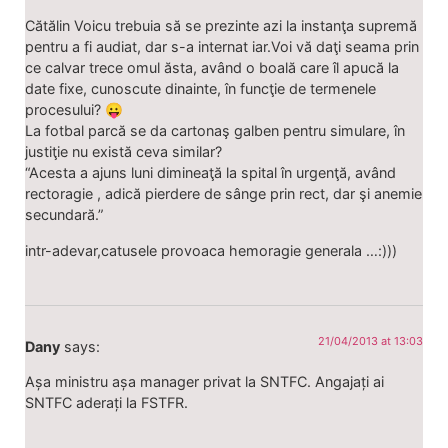
Cătălin Voicu trebuia să se prezinte azi la instanţa supremă
pentru a fi audiat, dar s-a internat iar.Voi vă daţi seama prin
ce calvar trece omul ăsta, având o boală care îl apucă la
date fixe, cunoscute dinainte, în funcţie de termenele
procesului? 😛
La fotbal parcă se da cartonaş galben pentru simulare, în
justiţie nu există ceva similar?
“Acesta a ajuns luni dimineaţă la spital în urgenţă, având
rectoragie , adică pierdere de sânge prin rect, dar şi anemie
secundară.”
intr-adevar,catusele provoaca hemoragie generala …:)))
21/04/2013 at 13:03
Dany
says:
Așa ministru așa manager privat la SNTFC. Angajați ai
SNTFC aderați la FSTFR.