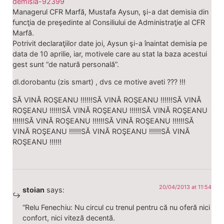
demisia-92399
Managerul CFR Marfă, Mustafa Aysun, şi-a dat demisia din
funcţia de preşedinte al Consiliului de Administraţie al CFR
Marfă.
Potrivit declaraţiilor date joi, Aysun şi-a înaintat demisia pe
data de 10 aprilie, iar, motivele care au stat la baza acestui
gest sunt “de natură personală”.
dl.dorobantu (zis smart) , dvs ce motive aveti ??? !!!
SĂ VINĂ ROŞEANU !!!!!!SĂ VINĂ ROŞEANU !!!!!!SĂ VINĂ
ROŞEANU !!!!!!SĂ VINĂ ROŞEANU !!!!!!SĂ VINĂ ROŞEANU
!!!!!!SĂ VINĂ ROŞEANU !!!!!!SĂ VINĂ ROŞEANU !!!!!!SĂ
VINĂ ROŞEANU !!!!!!SĂ VINĂ ROŞEANU !!!!!!SĂ VINĂ
ROŞEANU !!!!!!
20/04/2013 at 11:54
stoian
says:
“Relu Fenechiu: Nu circul cu trenul pentru că nu oferă nici
confort, nici viteză decentă.