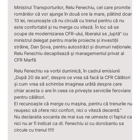
Ministrul Transporturilor, Relu Fenechiu, cel care promite
românilor că vor ajunge în două ore la mare, plătind doar
10 lei, recunoaște că nu circulă cu trenul pentru că nu
este confortabil și nu merge cu viteză. În loc să se
ocupe de modernizarea CFR-ului, liberalul se „luptă” cu
ministrul delegat pentru marile proiecte și investiții
străine, Dan Șova, pentru autostrăzi și drumuri naționale.
Relu Fenechiu decapitează şi managementul privat al
CFR Marfă
Relu Fenechiu va vorbi duminică, în cadrul emisiunii
„După 20 de ani”, despre ce vrea să facă la CFR Călători
și cum vrea să schimbe imaginea urâtă despre care
chiar acesta o are în ceea ce privește serviciile feroviare
pentru călători.
El recunoaște că merge cu maşina, pentru că trenurile nu
reuşesc să ofere nici confort, nici o viteză decentă.”
Nu declaratia socanta de mai sus ne uimeste ci faptul ca
nici nu ar fi indicat ca dl. Fenechiu si cu dorobantu sa
circule cu trenul !!!!!