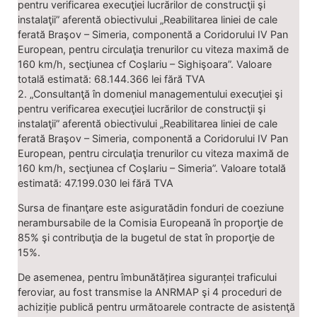
pentru verificarea execuţiei lucrărilor de construcţii şi
instalaţii” aferentă obiectivului „Reabilitarea liniei de cale
ferată Braşov – Simeria, componentă a Coridorului IV Pan
European, pentru circulaţia trenurilor cu viteza maximă de
160 km/h, secţiunea cf Coşlariu – Sighişoara”. Valoare
totală estimată: 68.144.366 lei fără TVA
2. „Consultanţă în domeniul managementului execuţiei şi
pentru verificarea execuţiei lucrărilor de construcţii şi
instalaţii” aferentă obiectivului „Reabilitarea liniei de cale
ferată Braşov – Simeria, componentă a Coridorului IV Pan
European, pentru circulaţia trenurilor cu viteza maximă de
160 km/h, secţiunea cf Coşlariu – Simeria”. Valoare totală
estimată: 47.199.030 lei fără TVA
Sursa de finanţare este asiguratădin fonduri de coeziune
nerambursabile de la Comisia Europeană în proporţie de
85% şi contribuţia de la bugetul de stat în proporţie de
15%.
De asemenea, pentru îmbunătățirea siguranței traficului
feroviar, au fost transmise la ANRMAP şi 4 proceduri de
achiziție publică pentru următoarele contracte de asistenţă