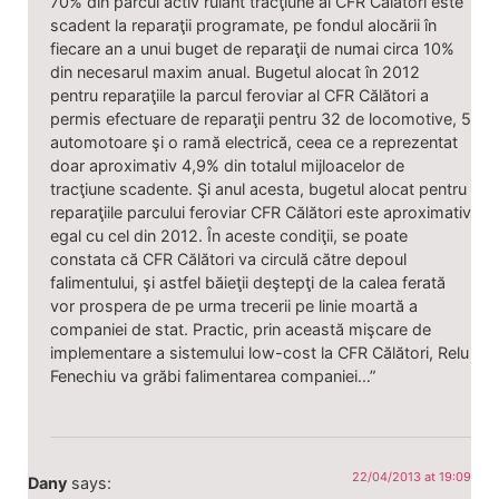
70% din parcul activ rulant tracţiune al CFR Călători este
scadent la reparaţii programate, pe fondul alocării în
fiecare an a unui buget de reparaţii de numai circa 10%
din necesarul maxim anual. Bugetul alocat în 2012
pentru reparaţiile la parcul feroviar al CFR Călători a
permis efectuare de reparaţii pentru 32 de locomotive, 5
automotoare şi o ramă electrică, ceea ce a reprezentat
doar aproximativ 4,9% din totalul mijloacelor de
tracţiune scadente. Şi anul acesta, bugetul alocat pentru
reparaţiile parcului feroviar CFR Călători este aproximativ
egal cu cel din 2012. În aceste condiţii, se poate
constata că CFR Călători va circulă către depoul
falimentului, şi astfel băieţii deştepţi de la calea ferată
vor prospera de pe urma trecerii pe linie moartă a
companiei de stat. Practic, prin această mişcare de
implementare a sistemului low-cost la CFR Călători, Relu
Fenechiu va grăbi falimentarea companiei…”
22/04/2013 at 19:09
Dany
says: