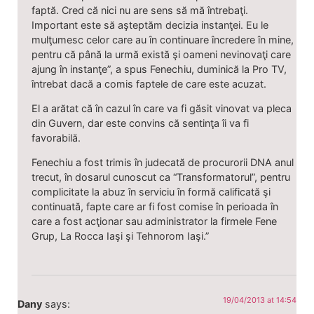
faptă. Cred că nici nu are sens să mă întrebaţi.
Important este să aşteptăm decizia instanţei. Eu le
mulţumesc celor care au în continuare încredere în mine,
pentru că până la urmă există şi oameni nevinovaţi care
ajung în instanţe”, a spus Fenechiu, duminică la Pro TV,
întrebat dacă a comis faptele de care este acuzat.
El a arătat că în cazul în care va fi găsit vinovat va pleca
din Guvern, dar este convins că sentinţa îi va fi
favorabilă.
Fenechiu a fost trimis în judecată de procurorii DNA anul
trecut, în dosarul cunoscut ca “Transformatorul”, pentru
complicitate la abuz în serviciu în formă calificată şi
continuată, fapte care ar fi fost comise în perioada în
care a fost acţionar sau administrator la firmele Fene
Grup, La Rocca Iaşi şi Tehnorom Iaşi.”
19/04/2013 at 14:54
Dany
says: