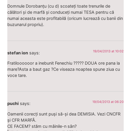
Domnule Dorobanțu (cu d) scoateți toate trenurile de
călători și de marfă și conduceți numai TESA pentru că
numai aceasta este profitabilă (oricum lucrează cu banii din
buzunarul propriu).
19/04/2013 at 10:02
stefan ion
says:
Fratiloooooor a inebunit Fenechiu ????? DOUA ore pana la
mare?Asta a baut gaz ?Ce viseaza noaptea spune ziua cu
voce tare.
19/04/2013 at 06:20
puchi
says:
Oamenii corecți sunt puși să-și dea DEMISIA. Vezi CNCFR
și CFR MARFĂ.
CE FACEM? stăm cu mâinile-n sân?