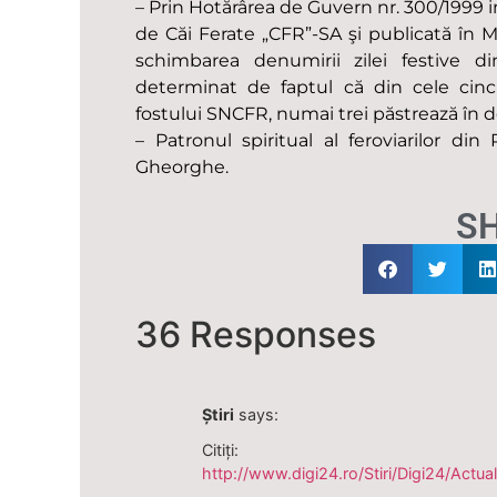
– Prin Hotărârea de Guvern nr. 300/1999 
de Căi Ferate „CFR”-SA şi publicată în Mo
schimbarea denumirii zilei festive din 
determinat de faptul că din cele cinci 
fostului SNCFR, numai trei păstrează în
– Patronul spiritual al feroviarilor d
Gheorghe.
S
36 Responses
Știri
says:
Citiți:
http://www.digi24.ro/Stiri/Digi24/Actual