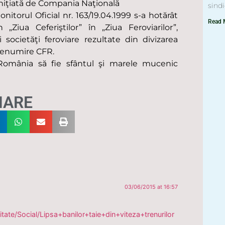
iniţiată de Compania Naţională
sind
nitorul Oficial nr. 163/19.04.1999 s-a hotărât
Read 
„Ziua Ceferiştilor” în „Ziua Feroviarilor”,
societăţi feroviare rezultate din divizarea
 denumire CFR.
in România să fie sfântul şi marele mucenic
HARE
03/06/2015 at 16:57
itate/Social/Lipsa+banilor+taie+din+viteza+trenurilor