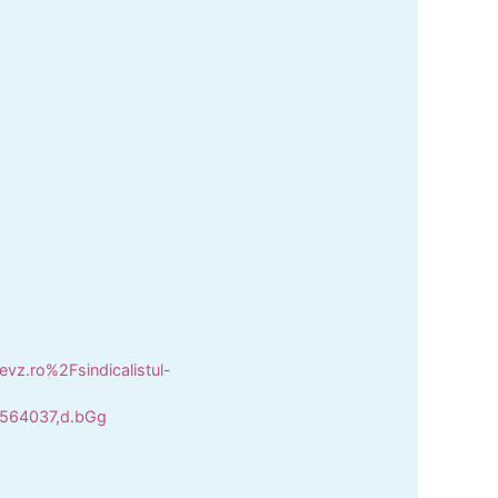
.ro%2Fsindicalistul-
564037,d.bGg