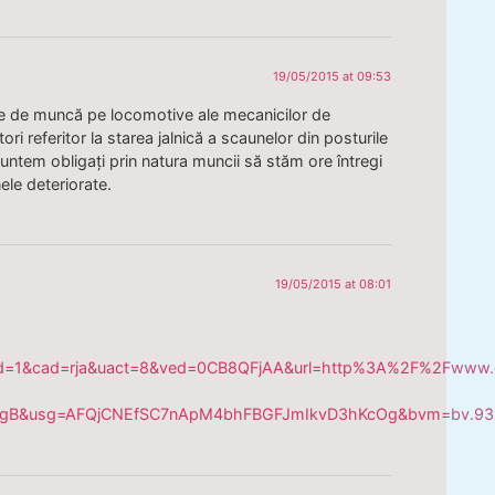
19/05/2015 at 09:53
ile de muncă pe locomotive ale mecanicilor de
i referitor la starea jalnică a scaunelor din posturile
ntem obligați prin natura muncii să stăm ore întregi
ele deteriorate.
19/05/2015 at 08:01
d=1&cad=rja&uact=8&ved=0CB8QFjAA&url=http%3A%2F%2Fwww.evz
gOgB&usg=AFQjCNEfSC7nApM4bhFBGFJmIkvD3hKcOg&bvm=bv.93