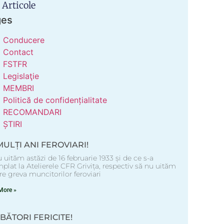
 Articole
ges
Conducere
Contact
FSTFR
Legislaţie
MEMBRI
Politică de confidențialitate
RECOMANDARI
ȘTIRI
MULȚI ANI FEROVIARI!
 uităm astăzi de 16 februarie 1933 și de ce s-a
plat la Atelierele CFR Grivița, respectiv să nu uităm
e greva muncitorilor feroviari
More »
BĂTORI FERICITE!