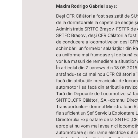
Maxim Rodrigo Gabriel
says:
Deși CFR Călători a fost sesizată de SU
de la dormitoarele la capete de secție 
Administrație SRTFC Brașov-FSTFR de con
SRTFC Brașov, deși CFR Călători a fost s
de conducere a locomotivelor, deși CFR
schimbării uniformelor salariaților din R
cu uniforme mai frumoase și de bună cal
vor lua măsuri de remediere a situaților 
În articolul din Ziuanews din 18.05.2015
arătându-se că mai nou CFR Călători a 
facă din atribuțiile mecanicului de loco
automotor I să facă din atribuțiile revizor
Tură din Depourile de Locomotive să fac
SNTFC,,CFR Călători,,SA -domnul Directo
Transporturilor- domnul Ministru Ioan Rus
fie suficient un Șef Serviciu Exploatare
Directorului Exploatare de la SNTFC,,CFR 
apropiat nu vom mai avea nici locomotive
automotoare și nici rame electrice sufic