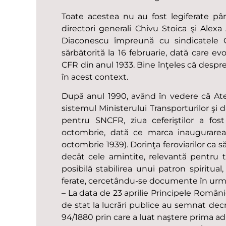
Toate acestea nu au fost legiferate pâ
directori generali Chivu Stoica şi Ale
Diaconescu împreună cu sindicatele C
sărbătorită la 16 februarie, dată care ev
CFR din anul 1933. Bine înţeles că despre
în acest context.
După anul 1990, având în vedere că Ate
sistemul Ministerului Transporturilor şi 
pentru SNCFR, ziua ceferiştilor a fo
octombrie, dată ce marca inaugurarea c
octombrie 1939). Dorinţa feroviarilor ca să
decât cele amintite, relevantă pentru t
posibilă stabilirea unui patron spiritual,
ferate, cercetându-se documente în urma 
– La data de 23 aprilie Principele României
de stat la lucrări publice au semnat decre
94/1880 prin care a luat naştere prima ad