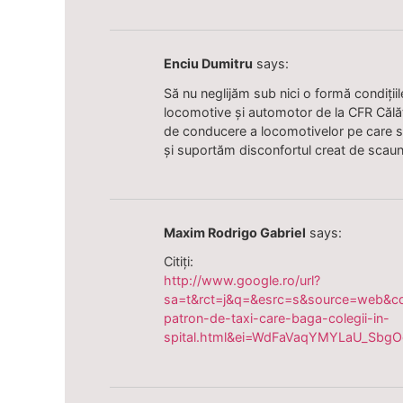
Enciu Dumitru
says:
Să nu neglijăm sub nici o formă condiți
locomotive și automotor de la CFR Călător
de conducere a locomotivelor pe care su
și suportăm disconfortul creat de scaun
Maxim Rodrigo Gabriel
says:
Citiți:
http://www.google.ro/url?
sa=t&rct=j&q=&esrc=s&source=web&c
patron-de-taxi-care-baga-colegii-in-
spital.html&ei=WdFaVaqYMYLaU_Sb