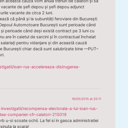
și din această cauză vom anula trenuri de călători și să
 vacante de șefi depou și șefi depou adjunct
rile vacante de circa 2 luni.
ază că până și la subunități feroviare din București
a Depoul Automotoare București sunt perioade când
i și perioade când deși există contract pe 3 luni cu
 are în caietul de sarcini și în contractual încheiat
 salariați pentru vidanjare și din această cauză
 București chiar dacă sunt salubrizate bine —PUT–
ri.
stigatii/ioan-rus-accelereaza-distrugerea-
16/05/2015 at 20:11
investigatii/recompensa-electorala-a-lui-ioan-rus-
ntea-companiei-cfr-calatori-215019
b u-si scoate ochii. La fel si in gasca administratiei
asinuta la scara!