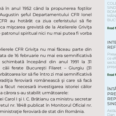
COL
SIN
nă în anul 1952 când la propunerea foştilor
ROM
xa Augustin şeful Departamentului CFR Ionel
MÂNT
BUCU
FR au hotărât ca ziua ceferistului să fie
oca mişcarea grevistă de la Atelierele Griviţa
Read 
 patronul spiritual nici nu mai putea fi vorba
INT
REF
lierele CFR Griviţa nu mai făceau parte din
Preș
data de 16 februarie nu mai era semnificativă
ce ef
st schimbată începând din anul 1991 la 31
secto
preș
ăii ferate Bucureşti Filaret – Giurgiu (31
rbătoarea lor să fie întro zi mai semnificativă
Read 
radiţia feroviară românească şi care să facă
 a făcut necesară investigarea istoriei căilor
ÎNT
cărora s-au stabilit următoarele:
PRE
REP
 Carol I şi I. C. Brătianu ca ministru secretar
SIN
tul nr. 1848 publicat în Monitorul Oficial nr.
Astăz
ministraţie feroviară de stat din România.
Dan a