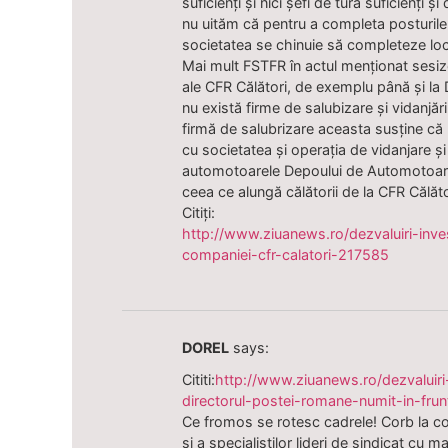
suficienți și nici șefi de tură suficienți 
nu uităm că pentru a completa posturile
societatea se chinuie să completeze locu
Mai mult FSTFR în actul menționat sesize
ale CFR Călători, de exemplu până și l
nu există firme de salubizare și vidanjăr
firmă de salubrizare aceasta susține că nu
cu societatea și operația de vidanjare și
automotoarele Depoului de Automotoare
ceea ce alungă călătorii de la CFR Călăto
Citiți:
http://www.ziuanews.ro/dezvaluiri-inve
companiei-cfr-calatori-217585
DOREL
says:
Cititi:
http://www.ziuanews.ro/dezvaluiri-
directorul-postei-romane-numit-in-fru
Ce fromos se rotesc cadrele! Corb la cor
si a specialistilor lideri de sindicat cu m