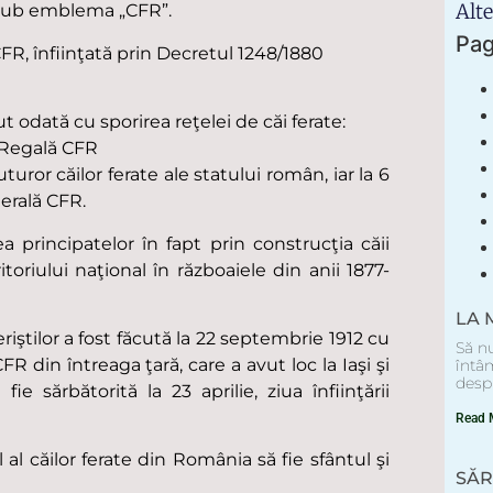
Alte
t sub emblema „CFR”.
Pa
FR, înfiinţată prin Decretul 1248/1880
cut odată cu sporirea reţelei de căi ferate:
a Regală CFR
turor căilor ferate ale statului român, iar la 6
erală CFR.
ea principatelor în fapt prin construcţia căii
toriului naţional în războaiele din anii 1877-
LA 
riştilor a fost făcută la 22 septembrie 1912 cu
Să nu
CFR din întreaga ţară, care a avut loc la Iaşi şi
întâm
despr
ie sărbătorită la 23 aprilie, ziua înfiinţării
Read 
al căilor ferate din România să fie sfântul şi
SĂR