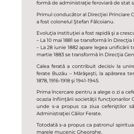
formă de administraţie feroviară de sta
Primul conducător al Direcţiei Princiare C
a fost colonelul Ştefan Fălcoianu.
Evoluţia instituţiei a fost rapidă şi a cres
– La 10 mai 1881 se transformă în Direcţi
– La 28 iunie 1882 apare legea unificării tu
martie 1883 se transformă în Direcţia Gen
Calea ferată a contribuit decisiv la unir
ferate Buzău – Mărăşeşti, la apărarea teri
1878, 1916-1918 şi 1941-1945.
Prima încercare pentru a alege o zi a cefe
ocazia înfiinţării societăţii funcţionarilor 
unde s-a propus ca ziua ceferiştilor să f
Administraţiei Căilor Ferate.
Totodată s-a propus ca patronul spiritual 
marele mucenic Gheorghe.