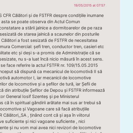
19/05/2015 at 07:57
S CFR Călători și de FSTFR despre condițiile inumane
și asta se poate observa din Actul Comun
statare a stării jalnice a dormitoarelor de pe raza
esizată de starea jalnică a scaunelor din posturile
 Călători a fost sesizată de FSTFR de necesitatea
amura Comercial: șefi tren, conductor tren, casieri etc
itate etc și deși s-a promis de Administrație că se
sesizate, nu s-a luat încă nicio măsură în acest sens.
 se face referire la actul FSTFR nr. 109/15.05.2015
început să dispună ca mecanicul de locomotivă II să
motivă automotor I, iar mecanicii de locomotive
ilor de locomotive și a șefilor de tură, iar Șefii de
ă din atribuțile Șefilor de Depou și FSTFR informează
r General Iosif Szenteș și pe Ministerul
 că în spiritual gândirii arătate mai sus ar trebui să
 Locomotive și Vagoane care să facă atribuțiile
Călători,,SA , ținând cont că și așa în viitorul
 suficiente și nici vagoane suficiente , nici
iente și nu vom mai avea nici revizori de locomotive