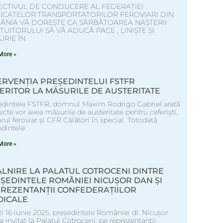
ECTIVUL DE CONDUCERE AL FEDERAȚIEI
DICATELOR TRANSPORTATORILOR FEROVIARI DIN
ÂNIA VĂ DOREȘTE CA SĂRBĂTOAREA NAȘTERII
UITORULUI SĂ VĂ ADUCĂ PACE , LINIȘTE ȘI
RIE ÎN
More »
ERVENȚIA PREȘEDINTELUI FSTFR
ERITOR LA MĂSURILE DE AUSTERITATE
edintele FSTFR, domnul Maxim Rodrigo Gabriel arată
ecte vor avea măsurile de austeritate pentru ceferiști,
rul feroviar și CFR Călători în special. Totodată
edintele
More »
ÂLNIRE LA PALATUL COTROCENI DINTRE
ȘEDINTELE ROMÂNIEI NICUȘOR DAN ȘI
REZENTANȚII CONFEDERAȚIILOR
DICALE
i 16 iunie 2025, președintele României dl. Nicușor
 invitat la Palatul Cotroceni, pe reprezentanții