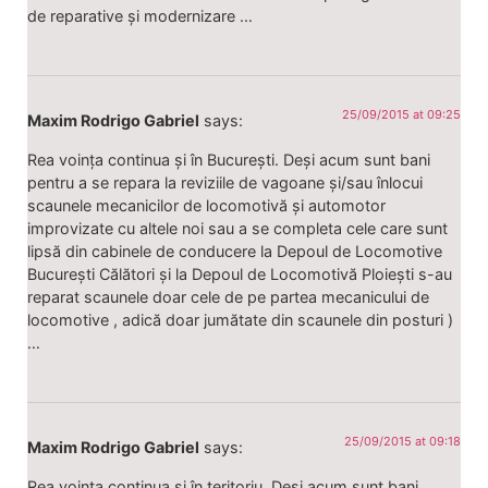
de reparative și modernizare …
25/09/2015 at 09:25
Maxim Rodrigo Gabriel
says:
Rea voința continua și în București. Deși acum sunt bani
pentru a se repara la reviziile de vagoane și/sau înlocui
scaunele mecanicilor de locomotivă și automotor
improvizate cu altele noi sau a se completa cele care sunt
lipsă din cabinele de conducere la Depoul de Locomotive
București Călători și la Depoul de Locomotivă Ploiești s-au
reparat scaunele doar cele de pe partea mecanicului de
locomotive , adică doar jumătate din scaunele din posturi )
…
25/09/2015 at 09:18
Maxim Rodrigo Gabriel
says:
Rea voința continua și în teritoriu. Deși acum sunt bani