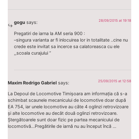
28/09/2015 at 19:18
gogu
says:
Pregatiri de iarna la AM seria 900 :
–singura varianta ar fi inlocuirea lor in totalitate ..cine nu
crede este invitat sa incerce sa calatoreasca cu ele
,,scoala curajului ”
25/09/2015 at 12:58
Maxim Rodrigo Gabriel
says:
La Depoul de Locomotive Timișoara am informația că s-a
schimbat scaunele mecanicului de locomotive doar după
EA 754, iar unele locomotive au câte 4 oglinzi retrovizoare
și alte locomotive au decât două oglinzi retrovizoare.
Ștergătoarele sunt doar fizic pe partea mecanicului de
locomotivă…Pregătirile de iarnă nu au început încă …