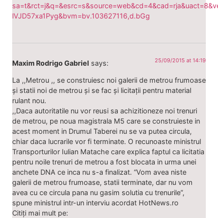
sa=t&rct=j&q=&esrc=s&source=web&cd=4&cad=rja&uact=8&
lVJD57xa1Pyg&bvm=bv.103627116,d.bGg
25/09/2015 at 14:19
Maxim Rodrigo Gabriel
says:
La ,,Metrou ,, se construiesc noi galerii de metrou frumoase
și statii noi de metrou și se fac și licitații pentru material
rulant nou.
,,Daca autoritatile nu vor reusi sa achizitioneze noi trenuri
de metrou, pe noua magistrala M5 care se construieste in
acest moment in Drumul Taberei nu se va putea circula,
chiar daca lucrarile vor fi terminate. O recunoaste ministrul
Transporturilor Iulian Matache care explica faptul ca licitatia
pentru noile trenuri de metrou a fost blocata in urma unei
anchete DNA ce inca nu s-a finalizat. “Vom avea niste
galerii de metrou frumoase, statii terminate, dar nu vom
avea cu ce circula pana nu gasim solutia cu trenurile”,
spune ministrul intr-un interviu acordat HotNews.ro
Citiți mai mult pe: