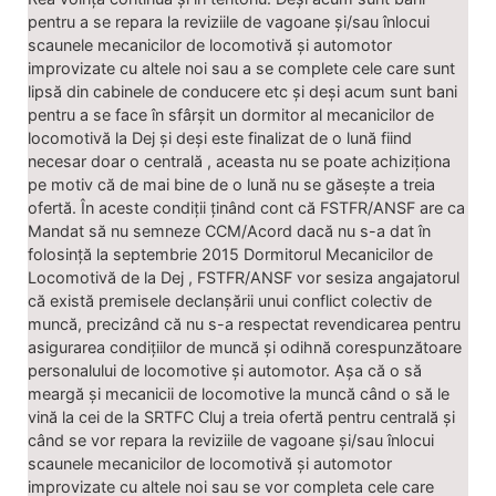
pentru a se repara la reviziile de vagoane și/sau înlocui
scaunele mecanicilor de locomotivă și automotor
improvizate cu altele noi sau a se complete cele care sunt
lipsă din cabinele de conducere etc și deși acum sunt bani
pentru a se face în sfârșit un dormitor al mecanicilor de
locomotivă la Dej și deși este finalizat de o lună fiind
necesar doar o centrală , aceasta nu se poate achiziționa
pe motiv că de mai bine de o lună nu se găsește a treia
ofertă. În aceste condiții ținând cont că FSTFR/ANSF are ca
Mandat să nu semneze CCM/Acord dacă nu s-a dat în
folosință la septembrie 2015 Dormitorul Mecanicilor de
Locomotivă de la Dej , FSTFR/ANSF vor sesiza angajatorul
că există premisele declanșării unui conflict colectiv de
muncă, precizând că nu s-a respectat revendicarea pentru
asigurarea condițiilor de muncă și odihnă corespunzătoare
personalului de locomotive și automotor. Așa că o să
meargă și mecanicii de locomotive la muncă când o să le
vină la cei de la SRTFC Cluj a treia ofertă pentru centrală și
când se vor repara la reviziile de vagoane și/sau înlocui
scaunele mecanicilor de locomotivă și automotor
improvizate cu altele noi sau se vor completa cele care