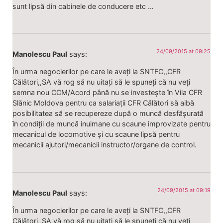
sunt lipsă din cabinele de conducere etc …
24/09/2015 at 09:25
Manolescu Paul
says:
În urma negocierilor pe care le aveți la SNTFC,,CFR
Călători,,SA vă rog să nu uitați să le spuneți că nu veți
semna nou CCM/Acord până nu se investește în Vila CFR
Slănic Moldova pentru ca salariații CFR Călători să aibă
posibilitatea să se recupereze după o muncă desfășurată
în condiții de muncă inuimane cu scaune improvizate pentru
mecanicul de locomotive și cu scaune lipsă pentru
mecanicii ajutori/mecanicii instructor/organe de control.
24/09/2015 at 09:19
Manolescu Paul
says:
În urma negocierilor pe care le aveți la SNTFC,,CFR
Călători,,SA vă rog să nu uitați să le spuneți că nu veți