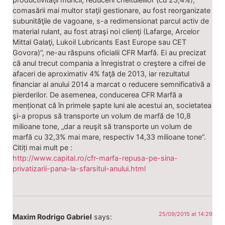
comasării mai multor staţii gestionare, au fost reorganizate
subunităţile de vagoane, s-a redimensionat parcul activ de
material rulant, au fost atraşi noi clienţi (Lafarge, Arcelor
Mittal Galaţi, Lukoil Lubricants East Europe sau CET
Govora)“, ne-au răspuns oficialii CFR Marfă. Ei au precizat
că anul trecut compania a înregistrat o creştere a cifrei de
afaceri de aproximativ 4% faţă de 2013, iar rezultatul
financiar al anului 2014 a marcat o reducere semnificativă a
pierderilor. De asemenea, conducerea CFR Marfă a
menționat că în primele șapte luni ale acestui an, societatea
şi-a propus să transporte un volum de marfă de 10,8
milioane tone, „dar a reuşit să transporte un volum de
marfă cu 32,3% mai mare, respectiv 14,33 milioane tone“.
Citiți mai mult pe :
http://www.capital.ro/cfr-marfa-repusa-pe-sina-
privatizarii-pana-la-sfarsitul-anului.html
25/09/2015 at 14:29
Maxim Rodrigo Gabriel
says: