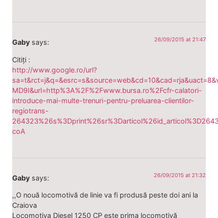
26/09/2015 at 21:47
Gaby
says:
Citiți :
http://www.google.ro/url?
sa=t&rct=j&q=&esrc=s&source=web&cd=10&cad=rja&uact
MD9I&url=http%3A%2F%2Fwww.bursa.ro%2Fcfr-calatori-
introduce-mai-multe-trenuri-pentru-preluarea-clientilor-
regiotrans-
264323%26s%3Dprint%26sr%3Darticol%26id_articol%3D264
coA
26/09/2015 at 21:32
Gaby
says:
,,O nouă locomotivă de linie va fi produsă peste doi ani la
Craiova
Locomotiva Diesel 1250 CP este prima locomotivă