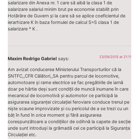
salarizare din Anexa nr. 1 care să aibă la clasa 1 de
salarizare salariul minim brut pe economie stabilit prin
Hotărâre de Guvern și la care să se aplice coeficientul de
ierarhizare K în baza formulei de calcul S=S clasa 1 de
salarizare * K .
23/09/2015 at 21:11
Maxim Rodrigo Gabriel
says:
Am avizat conducerea Ministerului Transporturilor că la
SNTFC,,CFR Călători,,SA pentru parcul de locomotive,
automotoare și rame electrice se fac pregătirile de iarnă
doar pe hârtie deși sunt condiții de muncă inumane în care
mecanicul de locomotivă și automotor ce participă la
asigurarea siguranței circulației feroviare conduce trenul pe
niște scaune improvizate și cu pericolul de a se trezi cu un
băț în fund în orice moment și fără asigurarea
corespunzătoare a condițiilor de odihnă la capete de secție
unde sunt introduși la grămadă cei ce participă la Siguranța
Circulației etc.