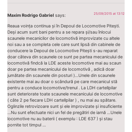
25/09/2015 at 13:12
Maxim Rodrigo Gabriel
says:
Reaua voința continua și în Depoul de Locomotive Pitești.
Deși acum sunt bani pentru a se repara și/sau înlocui
scaunele mecanicilor de locomotivă improvizate cu altele
noi sau a se completa cele care sunt lipsă din cabinele de
conducere la Depoul de Locomotive Pitești s-au reparat
doar câteva din scaunele ce sunt pe partea mecanicului de
locomotivă findcă la LDE aceste locomotive mai au scaun
doar pe partea mecanicului de locomotivă , adică doar
jumătate din scaunele din posturi )…Unele din scaunele
existente mai au doar o scândură pe care mecanicul stă
pentru a conduce locomotive/trenul . La LDH cartellpilar
sunt deteriorate toate scaunele mecanicului de locomotive
( câte 2 pe fiecare LDH cartellpilar ) , nu mai au spătare.
Oglinzile retrovizoare sunt și ele improvizate și insuficiente
…Nu sunt efectuate nici un fel de pregătiri de iarnă …Unele
locomotive nu au baterii ( exemplu : LDE 637 ) și stau
pornite tot timpul …