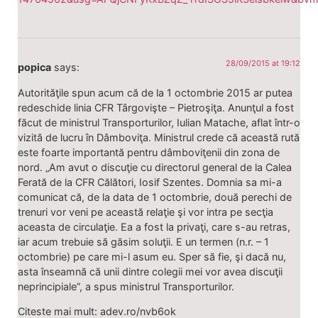
28/09/2015 at 19:12
popica
says:
Autorităţile spun acum că de la 1 octombrie 2015 ar putea
redeschide linia CFR Târgovişte – Pietroşiţa. Anunţul a fost
făcut de ministrul Transporturilor, Iulian Matache, aflat într-o
vizită de lucru în Dâmboviţa. Ministrul crede că această rută
este foarte importantă pentru dâmboviţenii din zona de
nord. „Am avut o discuţie cu directorul general de la Calea
Ferată de la CFR Călători, Iosif Szentes. Domnia sa mi-a
comunicat că, de la data de 1 octombrie, două perechi de
trenuri vor veni pe această relaţie şi vor intra pe secţia
aceasta de circulaţie. Ea a fost la privaţi, care s-au retras,
iar acum trebuie să găsim soluţii. E un termen (n.r. – 1
octombrie) pe care mi-l asum eu. Sper să fie, şi dacă nu,
asta înseamnă că unii dintre colegii mei vor avea discuţii
neprincipiale”, a spus ministrul Transporturilor.
Citeste mai mult: adev.ro/nvb6ok