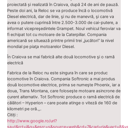
proiectată și realizată în Craiova, după 24 de ani de pauză.
Peste doi ani, la Reloc se va produce încă o locomotivă
Diesel electrică, dar de linie, şi nu de manevră, şi care va
avea o putere cuprinsă între 2.500-3.000 de cai-putere, a
informat vicepreşedintele Grampet. Noul vehicul feroviar va
fi echipat tot cu motoare de la Caterpillar. Compania
americană se situează printre primii trei „jucători“ la nivel
mondial pe piaţa motoarelor Diesel.
În Craiova se mai fabrică alte două locomotive şi o ramă
electrică
Fabrica de la Reloc nu este singura în care se produc
locomotive în Craiova. Compania Softronic a mai produs
două locomotive electrice, prima se numeşte Phoenix, iar a
doua, Trans Montana, care foloseşte motoare asincrone de
curent alternativ. Tot Softronic produce o ramă electrică de
călători – Hyperion – care poate atinge o viteză de 160 de
kilometri pe oră.,,.
Citiți :
http://www.google.ro/url?
sa=t&rct=j&q=&esrc=s&source=web&cd=7&cad=rja&uact=