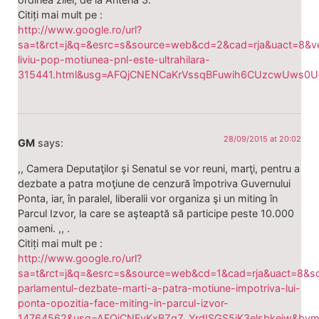
Citiți mai mult pe :
http://www.google.ro/url?
sa=t&rct=j&q=&esrc=s&source=web&cd=2&cad=rja&uact=8&
liviu-pop-motiunea-pnl-este-ultrahilara-
315441.html&usg=AFQjCNENCaKrVssqBFuwih6CUzcwUws0U
28/09/2015 at 20:02
GM
says:
,, Camera Deputaţilor şi Senatul se vor reuni, marţi, pentru a
dezbate a patra moţiune de cenzură împotriva Guvernului
Ponta, iar, în paralel, liberalii vor organiza şi un miting în
Parcul Izvor, la care se aşteaptă să participe peste 10.000
oameni. ,, .
Citiți mai mult pe :
http://www.google.ro/url?
sa=t&rct=j&q=&esrc=s&source=web&cd=1&cad=rja&uact=8
parlamentul-dezbate-marti-a-patra-motiune-impotriva-lui-
ponta-opozitia-face-miting-in-parcul-izvor-
14764562&usg=AFQjCNFyKxBZqZ_YrdISGS5iK3elsbkeiw&bvm