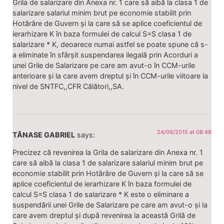
Grila de salarizare din Anexa nr. 1 care să aibă la clasa 1 de
salarizare salariul minim brut pe economie stabilit prin
Hotărâre de Guvern și la care să se aplice coeficientul de
ierarhizare K în baza formulei de calcul S=S clasa 1 de
salarizare * K, deoarece numai astfel se poate spune că s-
a eliminate în sfârșit suspendarea ilegală prin Acorduri a
unei Grile de Salarizare pe care am avut-o în CCM-urile
anterioare și la care avem dreptul și în CCM-urile viitoare la
nivel de SNTFC,,CFR Călători,,SA.
24/09/2015 at 08:48
TĂNASE GABRIEL
says:
Precizez că revenirea la Grila de salarizare din Anexa nr. 1
care să aibă la clasa 1 de salarizare salariul minim brut pe
economie stabilit prin Hotărâre de Guvern și la care să se
aplice coeficientul de ierarhizare K în baza formulei de
calcul S=S clasa 1 de salarizare * K este o eliminare a
suspendării unei Grile de Salarizare pe care am avut-o și la
care avem dreptul și după revenirea la această Grilă de