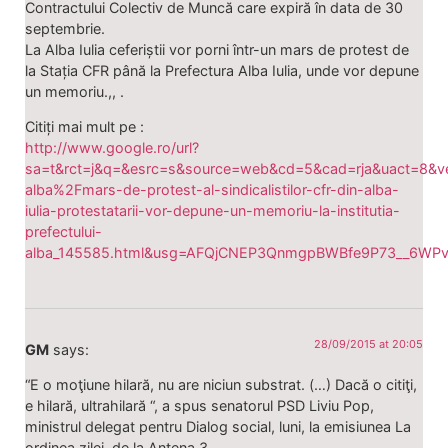
Contractului Colectiv de Muncă care expiră în data de 30
septembrie.
La Alba Iulia ceferiștii vor porni într-un mars de protest de
la Stația CFR până la Prefectura Alba Iulia, unde vor depune
un memoriu.,, .
Citiți mai mult pe :
http://www.google.ro/url?
sa=t&rct=j&q=&esrc=s&source=web&cd=5&cad=rja&uact=8&
alba%2Fmars-de-protest-al-sindicalistilor-cfr-din-alba-
iulia-protestatarii-vor-depune-un-memoriu-la-institutia-
prefectului-
alba_145585.html&usg=AFQjCNEP3QnmgpBWBfe9P73__6WPv
28/09/2015 at 20:05
GM
says:
“E o moţiune hilară, nu are niciun substrat. (…) Dacă o citiţi,
e hilară, ultrahilară “, a spus senatorul PSD Liviu Pop,
ministrul delegat pentru Dialog social, luni, la emisiunea La
ordinea zilei, de la Antena 3.