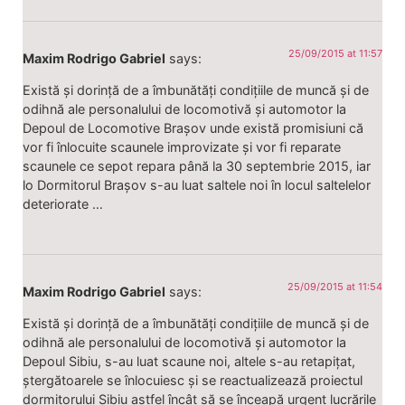
25/09/2015 at 11:57
Maxim Rodrigo Gabriel
says:
Există și dorință de a îmbunătăți condițiile de muncă și de
odihnă ale personalului de locomotivă și automotor la
Depoul de Locomotive Brașov unde există promisiuni că
vor fi înlocuite scaunele improvizate și vor fi reparate
scaunele ce sepot repara până la 30 septembrie 2015, iar
lo Dormitorul Brașov s-au luat saltele noi în locul saltelelor
deteriorate …
25/09/2015 at 11:54
Maxim Rodrigo Gabriel
says:
Există și dorință de a îmbunătăți condițiile de muncă și de
odihnă ale personalului de locomotivă și automotor la
Depoul Sibiu, s-au luat scaune noi, altele s-au retapițat,
ștergătoarele se înlocuiesc și se reactualizează proiectul
dormitorului Sibiu astfel încât să se înceapă urgent lucrările