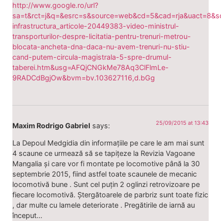
http://www.google.ro/url?
sa=t&rct=j&q=&esrc=s&source=web&cd=5&cad=rja&uact=8&
infrastructura_articole-20449383-video-ministrul-
transporturilor-despre-licitatia-pentru-trenuri-metrou-
blocata-ancheta-dna-daca-nu-avem-trenuri-nu-stiu-
cand-putem-circula-magistrala-5-spre-drumul-
taberei.htm&usg=AFQjCNGkMe78Aq3ClFlmLe-
9RADCdBgjOw&bvm=bv.103627116,d.bGg
25/09/2015 at 13:43
Maxim Rodrigo Gabriel
says:
La Depoul Medgidia din informațiile pe care le am mai sunt
4 scaune ce urmează să se tapițeze la Revizia Vagoane
Mangalia și care vor fi montate pe locomotive până la 30
septembrie 2015, fiind astfel toate scaunele de mecanic
locomotivă bune . Sunt cel puțin 2 oglinzi retrovizoare pe
fiecare locomotivă. Ștergătoarele de parbriz sunt toate fizic
, dar multe cu lamele deteriorate . Pregătirile de iarnă au
început…