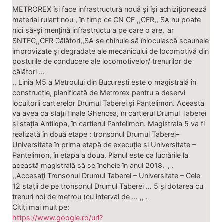
METROREX își face infrastructură nouă și își achiziționează
material rulant nou , în timp ce CN CF ,,CFR,, SA nu poate
nici să-și mențină infrastructura pe care o are, iar
SNTFC,,CFR Călători,,SA se chinuie să înlocuiască scaunele
improvizate și degradate ale mecanicului de locomotivă din
posturile de conducere ale locomotivelor/ trenurilor de
călători …
,, Linia M5 a Metroului din București este o magistrală în
construcție, planificată de Metrorex pentru a deservi
locuitorii cartierelor Drumul Taberei și Pantelimon. Aceasta
va avea ca stații finale Ghencea, în cartierul Drumul Taberei
și stația Antilopa, în cartierul Pantelimon. Magistrala 5 va fi
realizată în două etape : tronsonul Drumul Taberei–
Universitate în prima etapă de execuție și Universitate –
Pantelimon, în etapa a doua. Planul este ca lucrările la
această magistrală să se încheie în anul 2018. ,, .
,,Accesaţi Tronsonul Drumul Taberei – Universitate – Cele
12 stații de pe tronsonul Drumul Taberei … 5 și dotarea cu
trenuri noi de metrou (cu interval de … ,, .
Citiți mai mult pe:
https://www.google.ro/url?