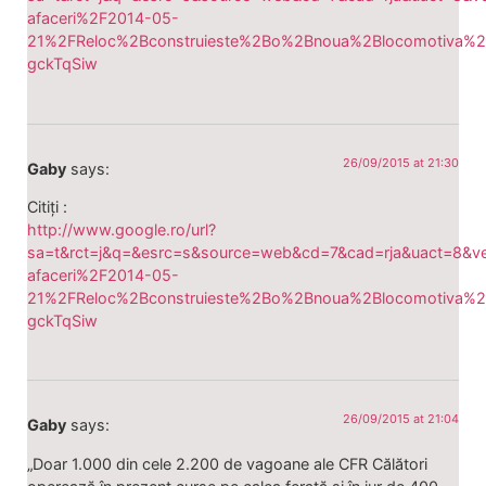
afaceri%2F2014-05-
21%2FReloc%2Bconstruieste%2Bo%2Bnoua%2Blocomotiva%
gckTqSiw
26/09/2015 at 21:30
Gaby
says:
Citiți :
http://www.google.ro/url?
sa=t&rct=j&q=&esrc=s&source=web&cd=7&cad=rja&uact=
afaceri%2F2014-05-
21%2FReloc%2Bconstruieste%2Bo%2Bnoua%2Blocomotiva%
gckTqSiw
26/09/2015 at 21:04
Gaby
says:
„Doar 1.000 din cele 2.200 de vagoane ale CFR Călători