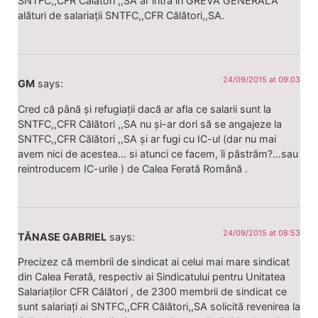
SNTFC,,CFR Călători ,,SA ar intra în GREVĂ GENERALĂ
alături de salariații SNTFC,,CFR Călători,,SA.
24/09/2015 at 09:03
GM
says:
Cred că până și refugiații dacă ar afla ce salarii sunt la
SNTFC,,CFR Călători ,,SA nu și-ar dori să se angajeze la
SNTFC,,CFR Călători ,,SA și ar fugi cu IC-ul (dar nu mai
avem nici de acestea… si atunci ce facem, îi păstrăm?…sau
reintroducem IC-urile ) de Calea Ferată Română .
24/09/2015 at 08:53
TĂNASE GABRIEL
says:
Precizez că membrii de sindicat ai celui mai mare sindicat
din Calea Ferată, respectiv ai Sindicatului pentru Unitatea
Salariaților CFR Călători , de 2300 membrii de sindicat ce
sunt salariați ai SNTFC,,CFR Călători,,SA solicită revenirea la