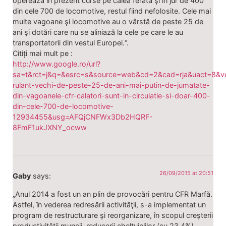
operează în prezent curse pe calea ferată şi în jur de 400
din cele 700 de locomotive, restul fiind nefolosite. Cele mai
multe vagoane şi locomotive au o vârstă de peste 25 de
ani şi dotări care nu se aliniază la cele pe care le au
transportatorii din vestul Europei.“.
Citiți mai mult pe :
http://www.google.ro/url?
sa=t&rct=j&q=&esrc=s&source=web&cd=2&cad=rja&uact=8&
rulant-vechi-de-peste-25-de-ani-mai-putin-de-jumatate-
din-vagoanele-cfr-calatori-sunt-in-circulatie-si-doar-400-
din-cele-700-de-locomotive-
12934455&usg=AFQjCNFWx3Db2HQRF-
8FmF1ukJXNY_ocww
26/09/2015 at 20:51
Gaby
says:
„Anul 2014 a fost un an plin de provocări pentru CFR Marfă.
Astfel, în vederea redresării activităţii, s-a implementat un
program de restructurare şi reorganizare, în scopul creşterii
productivităţii muncii, reducerii cheltuielilor (cu 23,4%),