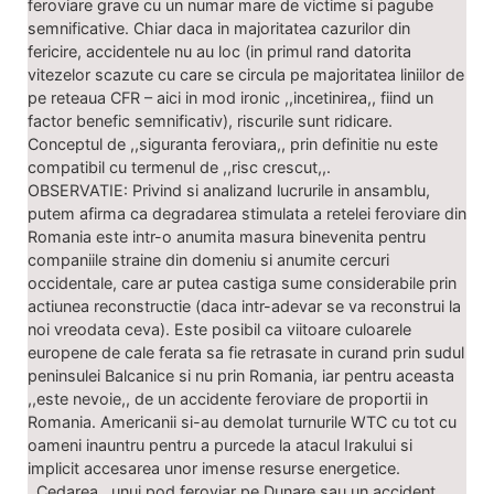
feroviare grave cu un numar mare de victime si pagube
semnificative. Chiar daca in majoritatea cazurilor din
fericire, accidentele nu au loc (in primul rand datorita
vitezelor scazute cu care se circula pe majoritatea liniilor de
pe reteaua CFR – aici in mod ironic ,,incetinirea,, fiind un
factor benefic semnificativ), riscurile sunt ridicare.
Conceptul de ,,siguranta feroviara,, prin definitie nu este
compatibil cu termenul de ,,risc crescut,,.
OBSERVATIE: Privind si analizand lucrurile in ansamblu,
putem afirma ca degradarea stimulata a retelei feroviare din
Romania este intr-o anumita masura binevenita pentru
companiile straine din domeniu si anumite cercuri
occidentale, care ar putea castiga sume considerabile prin
actiunea reconstructie (daca intr-adevar se va reconstrui la
noi vreodata ceva). Este posibil ca viitoare culoarele
europene de cale ferata sa fie retrasate in curand prin sudul
peninsulei Balcanice si nu prin Romania, iar pentru aceasta
,,este nevoie,, de un accidente feroviare de proportii in
Romania. Americanii si-au demolat turnurile WTC cu tot cu
oameni inauntru pentru a purcede la atacul Irakului si
implicit accesarea unor imense resurse energetice.
,,Cedarea,, unui pod feroviar pe Dunare sau un accident