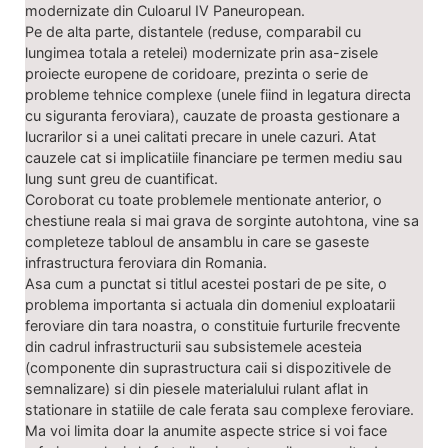
modernizate din Culoarul IV Paneuropean.
Pe de alta parte, distantele (reduse, comparabil cu
lungimea totala a retelei) modernizate prin asa-zisele
proiecte europene de coridoare, prezinta o serie de
probleme tehnice complexe (unele fiind in legatura directa
cu siguranta feroviara), cauzate de proasta gestionare a
lucrarilor si a unei calitati precare in unele cazuri. Atat
cauzele cat si implicatiile financiare pe termen mediu sau
lung sunt greu de cuantificat.
Coroborat cu toate problemele mentionate anterior, o
chestiune reala si mai grava de sorginte autohtona, vine sa
completeze tabloul de ansamblu in care se gaseste
infrastructura feroviara din Romania.
Asa cum a punctat si titlul acestei postari de pe site, o
problema importanta si actuala din domeniul exploatarii
feroviare din tara noastra, o constituie furturile frecvente
din cadrul infrastructurii sau subsistemele acesteia
(componente din suprastructura caii si dispozitivele de
semnalizare) si din piesele materialului rulant aflat in
stationare in statiile de cale ferata sau complexe feroviare.
Ma voi limita doar la anumite aspecte strice si voi face