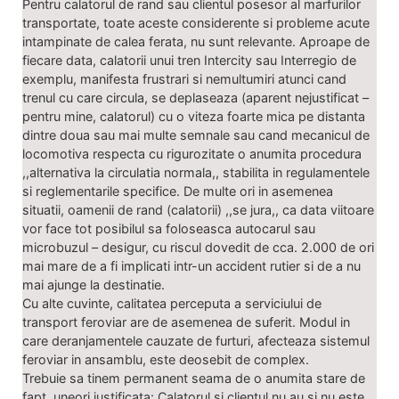
Pentru calatorul de rand sau clientul posesor al marfurilor
transportate, toate aceste considerente si probleme acute
intampinate de calea ferata, nu sunt relevante. Aproape de
fiecare data, calatorii unui tren Intercity sau Interregio de
exemplu, manifesta frustrari si nemultumiri atunci cand
trenul cu care circula, se deplaseaza (aparent nejustificat –
pentru mine, calatorul) cu o viteza foarte mica pe distanta
dintre doua sau mai multe semnale sau cand mecanicul de
locomotiva respecta cu rigurozitate o anumita procedura
,,alternativa la circulatia normala,, stabilita in regulamentele
si reglementarile specifice. De multe ori in asemenea
situatii, oamenii de rand (calatorii) ,,se jura,, ca data viitoare
vor face tot posibilul sa foloseasca autocarul sau
microbuzul – desigur, cu riscul dovedit de cca. 2.000 de ori
mai mare de a fi implicati intr-un accident rutier si de a nu
mai ajunge la destinatie.
Cu alte cuvinte, calitatea perceputa a serviciului de
transport feroviar are de asemenea de suferit. Modul in
care deranjamentele cauzate de furturi, afecteaza sistemul
feroviar in ansamblu, este deosebit de complex.
Trebuie sa tinem permanent seama de o anumita stare de
fapt, uneori justificata: Calatorul si clientul nu au si nu este