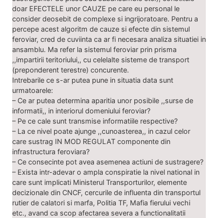
doar EFECTELE unor CAUZE pe care eu personal le
consider deosebit de complexe si ingrijoratoare. Pentru a
percepe acest algoritm de cauze si efecte din sistemul
feroviar, cred de cuviinta ca ar fi necesara analiza situatiei in
ansamblu. Ma refer la sistemul feroviar prin prisma
,,impartirii teritoriului,, cu celelalte sisteme de transport
(preponderent terestre) concurente.
Intrebarile ce s-ar putea pune in situatia data sunt
urmatoarele:
– Ce ar putea determina aparitia unor posibile ,,surse de
informatii,, in interiorul domeniului feroviar?
– Pe ce cale sunt transmise informatiile respective?
– La ce nivel poate ajunge ,,cunoasterea,, in cazul celor
care sustrag IN MOD REGULAT componente din
infrastructura feroviara?
– Ce consecinte pot avea asemenea actiuni de sustragere?
– Exista intr-adevar o ampla conspiratie la nivel national in
care sunt implicati Ministerul Transporturilor, elemente
decizionale din CNCF, cercurile de influenta din transportul
rutier de calatori si marfa, Politia TF, Mafia fierului vechi
etc., avand ca scop afectarea severa a functionalitatii