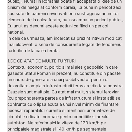
public,,. Numai in Romania poate fi acceptata o idee de un
cinism de neegalat conform careia, ,,a pune in pericol zeci
sau sute de oameni nevinovati prin sustragerea anumitor
elemente de la calea ferata, nu inseamna un pericol public,,.
Eu unul, as denumi aceste actiuni ca fiind un pericol
national.
In cele ce urmeaza, am incercat sa prezint intr-un mod cat
mai elocvent, o serie de considerente legate de fenomenul
furturilor de la calea ferata.
1.DE CE ATAT DE MULTE FURTURI
Contextul economic, politic si mai ales geopolitic in care
gaseste Statul Roman in prezent, nu constituie din pacate
un cadru de generare a unui posibil vector pentru o
dezvoltare ampla a infrastructurii feroviare din tara noastra.
Cauzele sunt multiple. Cu atat mai mult, sistemul feroviar
(cu preponderenta partea de infrastructura si instalatii) se
confrunta cu o lipsa acuta a unui nivel minim de finantare
necesar reparatiilor curente si mentinerii unor viteze de
circulatie ridicate, normale pentru conditiile si arealul
autohton. Ne referim aici la viteza de 120 km/h pe
principalele magistrale si 140 km/h pe segmentele