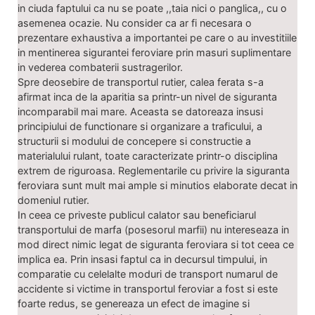
in ciuda faptului ca nu se poate ,,taia nici o panglica,, cu o
asemenea ocazie. Nu consider ca ar fi necesara o
prezentare exhaustiva a importantei pe care o au investitiile
in mentinerea sigurantei feroviare prin masuri suplimentare
in vederea combaterii sustragerilor.
Spre deosebire de transportul rutier, calea ferata s-a
afirmat inca de la aparitia sa printr-un nivel de siguranta
incomparabil mai mare. Aceasta se datoreaza insusi
principiului de functionare si organizare a traficului, a
structurii si modului de concepere si constructie a
materialului rulant, toate caracterizate printr-o disciplina
extrem de riguroasa. Reglementarile cu privire la siguranta
feroviara sunt mult mai ample si minutios elaborate decat in
domeniul rutier.
In ceea ce priveste publicul calator sau beneficiarul
transportului de marfa (posesorul marfii) nu intereseaza in
mod direct nimic legat de siguranta feroviara si tot ceea ce
implica ea. Prin insasi faptul ca in decursul timpului, in
comparatie cu celelalte moduri de transport numarul de
accidente si victime in transportul feroviar a fost si este
foarte redus, se genereaza un efect de imagine si