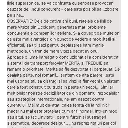
linie supersonice, se va confrunta cu serioase provocari
cauzate de ,,noul concurent – care este posibil sa ,,zboare
pe sine,,.
OBSERVATIE: Deja de cativa ani buni, retelele de linii de
mare viteza din Occident, genereaza mari probleme
concurentiale companiilor aeriene. S-a dovedit de multe ori
ca este mai avantajos din punct de vedere a mobilitatii si
eficientei, sa utilizezi pentru deplasarea intre marile
metropole, un tren de mare viteza decat avionul.
Aproape o lume intreaga o concluzionat si a considerat ca
sistemul de transport feroviar MERITA si TREBUIE sa
ramana o prioritate. Merita sa fie dezvoltat si perpetuat. De
cealalta parte, noi romanii… suntem de alta parere ,,este
mai usor sa tai, sa distrugi si sa vinzi la fier vechi un sistem
care a fost construit cu truda in peste un secol,,. Similar
multiplelor noastre decizii istorice din domeniul razboaielor
sau strategiilor internationale, ne-am asezat contra
curentului. Mai mult de-atat, calea ferata de la noi nici
macar nu mai este protejata cum ar fi normal. Intr-un mod
sau altul, se fac ,,invitatii,, pentru furturi si sustrageri
sistematice, deoarece desigur… ,,nu reprezinta un pericol