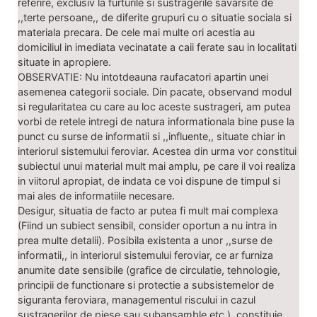
referire, exclusiv la furturile si sustragerile savarsite de
,,terte persoane,, de diferite grupuri cu o situatie sociala si
materiala precara. De cele mai multe ori acestia au
domiciliul in imediata vecinatate a caii ferate sau in localitati
situate in apropiere.
OBSERVATIE: Nu intotdeauna raufacatori apartin unei
asemenea categorii sociale. Din pacate, observand modul
si regularitatea cu care au loc aceste sustrageri, am putea
vorbi de retele intregi de natura informationala bine puse la
punct cu surse de informatii si ,,influente,, situate chiar in
interiorul sistemului feroviar. Acestea din urma vor constitui
subiectul unui material mult mai amplu, pe care il voi realiza
in viitorul apropiat, de indata ce voi dispune de timpul si
mai ales de informatiile necesare.
Desigur, situatia de facto ar putea fi mult mai complexa
(Fiind un subiect sensibil, consider oportun a nu intra in
prea multe detalii). Posibila existenta a unor ,,surse de
informatii,, in interiorul sistemului feroviar, ce ar furniza
anumite date sensibile (grafice de circulatie, tehnologie,
principii de functionare si protectie a subsistemelor de
siguranta feroviara, managementul riscului in cazul
sustragerilor de piese sau subansamble etc.), constituie