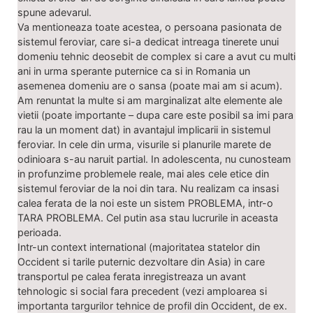
spune adevarul.
Va mentioneaza toate acestea, o persoana pasionata de
sistemul feroviar, care si-a dedicat intreaga tinerete unui
domeniu tehnic deosebit de complex si care a avut cu multi
ani in urma sperante puternice ca si in Romania un
asemenea domeniu are o sansa (poate mai am si acum).
Am renuntat la multe si am marginalizat alte elemente ale
vietii (poate importante – dupa care este posibil sa imi para
rau la un moment dat) in avantajul implicarii in sistemul
feroviar. In cele din urma, visurile si planurile marete de
odinioara s-au naruit partial. In adolescenta, nu cunosteam
in profunzime problemele reale, mai ales cele etice din
sistemul feroviar de la noi din tara. Nu realizam ca insasi
calea ferata de la noi este un sistem PROBLEMA, intr-o
TARA PROBLEMA. Cel putin asa stau lucrurile in aceasta
perioada.
Intr-un context international (majoritatea statelor din
Occident si tarile puternic dezvoltare din Asia) in care
transportul pe calea ferata inregistreaza un avant
tehnologic si social fara precedent (vezi amploarea si
importanta targurilor tehnice de profil din Occident, de ex.