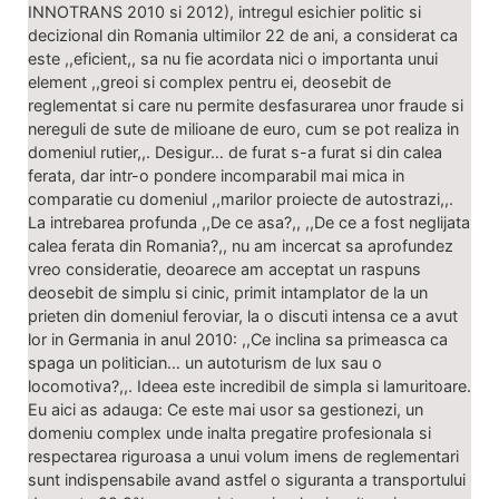
INNOTRANS 2010 si 2012), intregul esichier politic si
decizional din Romania ultimilor 22 de ani, a considerat ca
este ,,eficient,, sa nu fie acordata nici o importanta unui
element ,,greoi si complex pentru ei, deosebit de
reglementat si care nu permite desfasurarea unor fraude si
nereguli de sute de milioane de euro, cum se pot realiza in
domeniul rutier,,. Desigur… de furat s-a furat si din calea
ferata, dar intr-o pondere incomparabil mai mica in
comparatie cu domeniul ,,marilor proiecte de autostrazi,,.
La intrebarea profunda ,,De ce asa?,, ,,De ce a fost neglijata
calea ferata din Romania?,, nu am incercat sa aprofundez
vreo consideratie, deoarece am acceptat un raspuns
deosebit de simplu si cinic, primit intamplator de la un
prieten din domeniul feroviar, la o discuti intensa ce a avut
lor in Germania in anul 2010: ,,Ce inclina sa primeasca ca
spaga un politician… un autoturism de lux sau o
locomotiva?,,. Ideea este incredibil de simpla si lamuritoare.
Eu aici as adauga: Ce este mai usor sa gestionezi, un
domeniu complex unde inalta pregatire profesionala si
respectarea riguroasa a unui volum imens de reglementari
sunt indispensabile avand astfel o siguranta a transportului