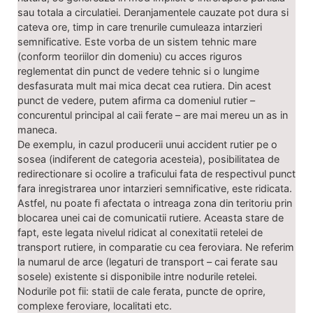
sau totala a circulatiei. Deranjamentele cauzate pot dura si
cateva ore, timp in care trenurile cumuleaza intarzieri
semnificative. Este vorba de un sistem tehnic mare
(conform teoriilor din domeniu) cu acces riguros
reglementat din punct de vedere tehnic si o lungime
desfasurata mult mai mica decat cea rutiera. Din acest
punct de vedere, putem afirma ca domeniul rutier –
concurentul principal al caii ferate – are mai mereu un as in
maneca.
De exemplu, in cazul producerii unui accident rutier pe o
sosea (indiferent de categoria acesteia), posibilitatea de
redirectionare si ocolire a traficului fata de respectivul punct
fara inregistrarea unor intarzieri semnificative, este ridicata.
Astfel, nu poate fi afectata o intreaga zona din teritoriu prin
blocarea unei cai de comunicatii rutiere. Aceasta stare de
fapt, este legata nivelul ridicat al conexitatii retelei de
transport rutiere, in comparatie cu cea feroviara. Ne referim
la numarul de arce (legaturi de transport – cai ferate sau
sosele) existente si disponibile intre nodurile retelei.
Nodurile pot fii: statii de cale ferata, puncte de oprire,
complexe feroviare, localitati etc.