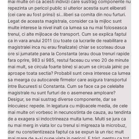
mai multe ori ca acesti indivizi care sustrag componente nu
repezinta un pericol public si ulterior acestia sunt eliberati
(cei care au fost prinsi) si…liberi sa comita din nou furturi.
Legat de aceasta magistrala, consider ca la mijloc sunt
multe interese la nivel inalt ca lumea sa nu mai foloseasca
trenul, ci alte mijloace de transport. Cum se explica faptul
ca in vara anului 2011 (cu toate ca lucrarile de reabilitare a
magistralei inca nu erau finalizate) chiar se scoteau doua
ore si jumatate pana la Constanta (erau doua trenuri rapide
fara oprire, 983 si 985, restul faceau cu vreo 20 de minute
mai mult, se circula foarte bine) si acum se circula jalnic pe
aproape toata sectia? Probabil sunt ceva interese ca lumea
sa mearga cu autocarele firmelor care asigura transportul
intre Bucuresti si Constanta. Cum se face ca pe celelalte
magistrale nu sunt furturi de o asemenea amploare?
Desigur, se mai sustrag diverse componente, dar se
inlocuiesc repede. In legatura cu mijloacele media, de cele
mai multe ori vorbesc in necunostinta de cauza, au tendinta
de a exagera si indoctrineaza multa lume. Multi se jura ca
nu mai merg in viata lor cu trenul si migreaza la microbuz,
dar nu constientizeaza faptul ca se expun la un risc mult
mai mare de a-si pune viata in pericol. E trist, pentru ca tot