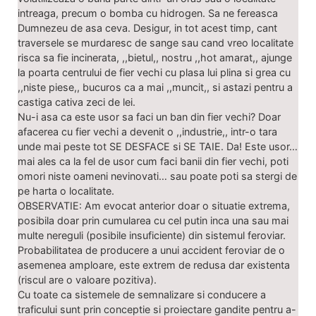
intreaga, precum o bomba cu hidrogen. Sa ne fereasca
Dumnezeu de asa ceva. Desigur, in tot acest timp, cant
traversele se murdaresc de sange sau cand vreo localitate
risca sa fie incinerata, ,,bietul,, nostru ,,hot amarat,, ajunge
la poarta centrului de fier vechi cu plasa lui plina si grea cu
,,niste piese,, bucuros ca a mai ,,muncit,, si astazi pentru a
castiga cativa zeci de lei.
Nu-i asa ca este usor sa faci un ban din fier vechi? Doar
afacerea cu fier vechi a devenit o ,,industrie,, intr-o tara
unde mai peste tot SE DESFACE si SE TAIE. Da! Este usor…
mai ales ca la fel de usor cum faci banii din fier vechi, poti
omori niste oameni nevinovati… sau poate poti sa stergi de
pe harta o localitate.
OBSERVATIE: Am evocat anterior doar o situatie extrema,
posibila doar prin cumularea cu cel putin inca una sau mai
multe nereguli (posibile insuficiente) din sistemul feroviar.
Probabilitatea de producere a unui accident feroviar de o
asemenea amploare, este extrem de redusa dar existenta
(riscul are o valoare pozitiva).
Cu toate ca sistemele de semnalizare si conducere a
traficului sunt prin conceptie si proiectare gandite pentru a-