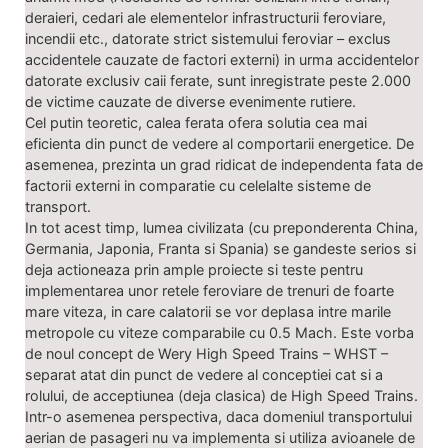
deraieri, cedari ale elementelor infrastructurii feroviare,
incendii etc., datorate strict sistemului feroviar – exclus
accidentele cauzate de factori externi) in urma accidentelor
datorate exclusiv caii ferate, sunt inregistrate peste 2.000
de victime cauzate de diverse evenimente rutiere.
Cel putin teoretic, calea ferata ofera solutia cea mai
eficienta din punct de vedere al comportarii energetice. De
asemenea, prezinta un grad ridicat de independenta fata de
factorii externi in comparatie cu celelalte sisteme de
transport.
In tot acest timp, lumea civilizata (cu preponderenta China,
Germania, Japonia, Franta si Spania) se gandeste serios si
deja actioneaza prin ample proiecte si teste pentru
implementarea unor retele feroviare de trenuri de foarte
mare viteza, in care calatorii se vor deplasa intre marile
metropole cu viteze comparabile cu 0.5 Mach. Este vorba
de noul concept de Wery High Speed Trains – WHST –
separat atat din punct de vedere al conceptiei cat si a
rolului, de acceptiunea (deja clasica) de High Speed Trains.
Intr-o asemenea perspectiva, daca domeniul transportului
aerian de pasageri nu va implementa si utiliza avioanele de