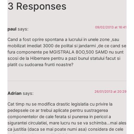
3 Responses
09/02/2013 at 16:41
paul
says:
Cand a fost oprire spontana a lucrului in unele zone ,sau
mobilizat imediat 3000 de politai si jandarmi ,de ce cand se
fura componente pe MGISTRALA 8OO,500 SAMD nu sunt
scosi de la Hibernare pentru a pazi bunul statului facut si
platit cu sudoarea frunti noastre?
26/01/2013 at 20:29
Adrian
says:
Cat timp nu se modifica drastic legislatia cu privire la
pedepsele ce ar trebui aplicate pentru sustragerea
componentelor de cale ferata si punerea in pericol a
sigurantei circulatiei, mare lucru nu se va schimba…mai ales
ca justitia (daca se mai poate numi asa) considera de cele