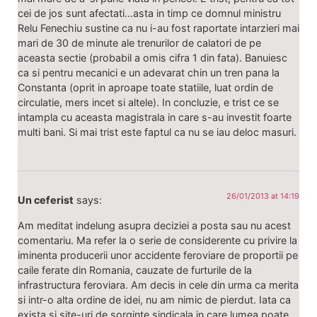
cei de jos sunt afectati…asta in timp ce domnul ministru
Relu Fenechiu sustine ca nu i-au fost raportate intarzieri mai
mari de 30 de minute ale trenurilor de calatori de pe
aceasta sectie (probabil a omis cifra 1 din fata). Banuiesc
ca si pentru mecanici e un adevarat chin un tren pana la
Constanta (oprit in aproape toate statiile, luat ordin de
circulatie, mers incet si altele). In concluzie, e trist ce se
intampla cu aceasta magistrala in care s-au investit foarte
multi bani. Si mai trist este faptul ca nu se iau deloc masuri.
26/01/2013 at 14:19
Un ceferist
says:
Am meditat indelung asupra deciziei a posta sau nu acest
comentariu. Ma refer la o serie de considerente cu privire la
iminenta producerii unor accidente feroviare de proportii pe
caile ferate din Romania, cauzate de furturile de la
infrastructura feroviara. Am decis in cele din urma ca merita
si intr-o alta ordine de idei, nu am nimic de pierdut. Iata ca
exista si site-uri de sorginte sindicala in care lumea poate