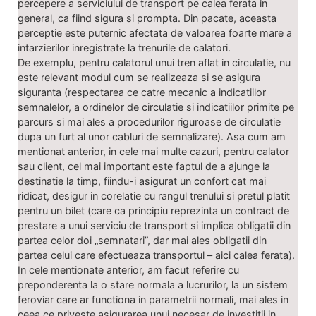
percepere a serviciului de transport pe calea ferata in
general, ca fiind sigura si prompta. Din pacate, aceasta
perceptie este puternic afectata de valoarea foarte mare a
intarzierilor inregistrate la trenurile de calatori.
De exemplu, pentru calatorul unui tren aflat in circulatie, nu
este relevant modul cum se realizeaza si se asigura
siguranta (respectarea ce catre mecanic a indicatiilor
semnalelor, a ordinelor de circulatie si indicatiilor primite pe
parcurs si mai ales a procedurilor riguroase de circulatie
dupa un furt al unor cabluri de semnalizare). Asa cum am
mentionat anterior, in cele mai multe cazuri, pentru calator
sau client, cel mai important este faptul de a ajunge la
destinatie la timp, fiindu-i asigurat un confort cat mai
ridicat, desigur in corelatie cu rangul trenului si pretul platit
pentru un bilet (care ca principiu reprezinta un contract de
prestare a unui serviciu de transport si implica obligatii din
partea celor doi „semnatari”, dar mai ales obligatii din
partea celui care efectueaza transportul – aici calea ferata).
In cele mentionate anterior, am facut referire cu
preponderenta la o stare normala a lucrurilor, la un sistem
feroviar care ar functiona in parametrii normali, mai ales in
ceea ce priveste asigurarea unui necesar de investitii in