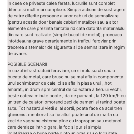
In ceea ce priveste calea ferata, lucrurile sunt complet
diferite si mult mai complexe. Simpla actiune de sustragere
de catre diferite persoane a unor cabluri de semnalizare
(pentru acestia doar banale cabluri metalice) sau a altor
elemente care prezinta tentatie ridicata datorita materialului
din care sunt realizate (simple bucati de metal), provoaca
intotdeauna grave deranjamente in traficul feroviar prin
trecerea sistemelor de siguranta si de semnalizare in regim
de avarie.
POSIBILE SCENARII
In cazul infrastructurii feroviare, un simplu surub sau o
bucata de metal, care brusc nu se mai afla in componenta
unui schimbator de cale, ci se afla in plasa unui ,,hot
amarat,, in drum spre centrul de colectare a fierului vechi,
peste cateva minute poate ,,da de pamant,, la 120 km/h cu
un tren de calatori omorand zeci de oameni si ranind poate
sute. Tot hazardul vietii si al sortii, poate face ca acel tren
ghinionist mentionat sa fie altul, poate unul de marfa cu
zeci de vagoane cisterna pline cu izopropan sau metanol
care deraiaza intr-o gara, ia foc si pur si simplu
volatilizeaza o buna parte dintr-un oras sau o localitate