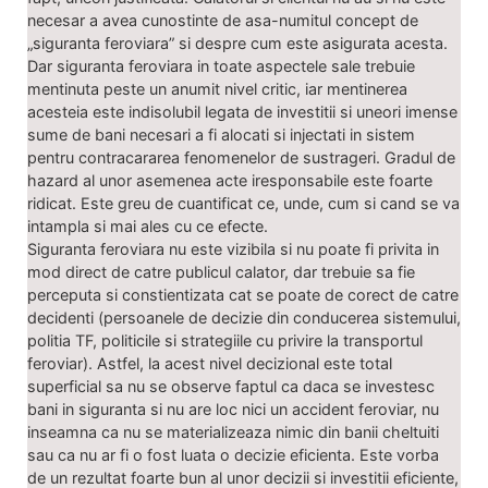
necesar a avea cunostinte de asa-numitul concept de
„siguranta feroviara” si despre cum este asigurata acesta.
Dar siguranta feroviara in toate aspectele sale trebuie
mentinuta peste un anumit nivel critic, iar mentinerea
acesteia este indisolubil legata de investitii si uneori imense
sume de bani necesari a fi alocati si injectati in sistem
pentru contracararea fenomenelor de sustrageri. Gradul de
hazard al unor asemenea acte iresponsabile este foarte
ridicat. Este greu de cuantificat ce, unde, cum si cand se va
intampla si mai ales cu ce efecte.
Siguranta feroviara nu este vizibila si nu poate fi privita in
mod direct de catre publicul calator, dar trebuie sa fie
perceputa si constientizata cat se poate de corect de catre
decidenti (persoanele de decizie din conducerea sistemului,
politia TF, politicile si strategiile cu privire la transportul
feroviar). Astfel, la acest nivel decizional este total
superficial sa nu se observe faptul ca daca se investesc
bani in siguranta si nu are loc nici un accident feroviar, nu
inseamna ca nu se materializeaza nimic din banii cheltuiti
sau ca nu ar fi o fost luata o decizie eficienta. Este vorba
de un rezultat foarte bun al unor decizii si investitii eficiente,