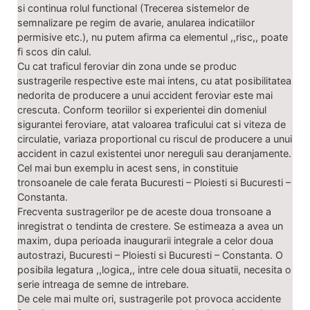
si continua rolul functional (Trecerea sistemelor de
semnalizare pe regim de avarie, anularea indicatiilor
permisive etc.), nu putem afirma ca elementul ,,risc,, poate
fi scos din calul.
Cu cat traficul feroviar din zona unde se produc
sustragerile respective este mai intens, cu atat posibilitatea
nedorita de producere a unui accident feroviar este mai
crescuta. Conform teoriilor si experientei din domeniul
sigurantei feroviare, atat valoarea traficului cat si viteza de
circulatie, variaza proportional cu riscul de producere a unui
accident in cazul existentei unor nereguli sau deranjamente.
Cel mai bun exemplu in acest sens, in constituie
tronsoanele de cale ferata Bucuresti – Ploiesti si Bucuresti –
Constanta.
Frecventa sustragerilor pe de aceste doua tronsoane a
inregistrat o tendinta de crestere. Se estimeaza a avea un
maxim, dupa perioada inaugurarii integrale a celor doua
autostrazi, Bucuresti – Ploiesti si Bucuresti – Constanta. O
posibila legatura ,,logica,, intre cele doua situatii, necesita o
serie intreaga de semne de intrebare.
De cele mai multe ori, sustragerile pot provoca accidente