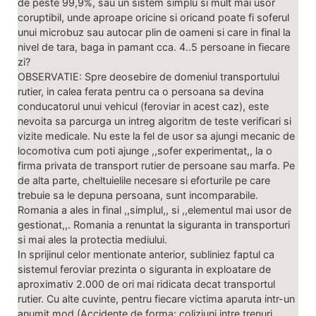
de peste 99,9%, sau un sistem simplu si mult mai usor
coruptibil, unde aproape oricine si oricand poate fi soferul
unui microbuz sau autocar plin de oameni si care in final la
nivel de tara, baga in pamant cca. 4..5 persoane in fiecare
zi?
OBSERVATIE: Spre deosebire de domeniul transportului
rutier, in calea ferata pentru ca o persoana sa devina
conducatorul unui vehicul (feroviar in acest caz), este
nevoita sa parcurga un intreg algoritm de teste verificari si
vizite medicale. Nu este la fel de usor sa ajungi mecanic de
locomotiva cum poti ajunge ,,sofer experimentat,, la o
firma privata de transport rutier de persoane sau marfa. Pe
de alta parte, cheltuielile necesare si eforturile pe care
trebuie sa le depuna persoana, sunt incomparabile.
Romania a ales in final ,,simplul,, si ,,elementul mai usor de
gestionat,,. Romania a renuntat la siguranta in transporturi
si mai ales la protectia mediului.
In sprijinul celor mentionate anterior, subliniez faptul ca
sistemul feroviar prezinta o siguranta in exploatare de
aproximativ 2.000 de ori mai ridicata decat transportul
rutier. Cu alte cuvinte, pentru fiecare victima aparuta intr-un
anumit mod (Accidente de forma: coliziuni intre trenuri,