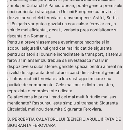
amplu pe Culoarul IV Paneuropean, poate genera premisele
unei reorientari strategice a Uniunii Europene cu privire la
dezvoltarea retelei feroviare transeuropene. Astfel, Serbia
si Bulgaria vor putea gazdui un nou culoar feroviar ca ,,o
solutie mai eficienta,, decat ,,varianta prea costisitoare si
riscanta din Romania,,.
Pentru a preveni asemenea evenimente nedorite si in
scopul asigurarii unui grad cat mai ridicat de siguranta
pentru calatori si bunurile incredintate la transport, sistemul
feroviar in ansamblu trebuie sa investeasca masiv in
dispozitive si subsisteme, gandite special pentru a mentine
nivelul de siguranta dorit, atunci cand din sistemul general
al infrastructurii feroviare au loc sustrageri minore sau
partiale de componente. Cele mai multe dintre acestea,
reprezinta o complexitate ridicata.
Ce afecteaza in primul rand cel mai mult furturile mai sus
mentionate? Raspunsul este simplu si transant: Siguranta
Circulatiei, mai nou denumita Siguranta Feroviara.
3. PERCEPTIA CALATORULUI (BENEFICIARULUI) FATA DE
SIGURANTA FEROVIARA