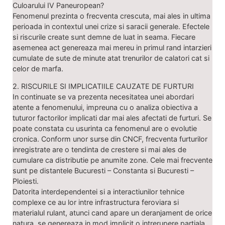
Culoarului IV Paneuropean?
Fenomenul prezinta o frecventa crescuta, mai ales in ultima
perioada in contextul unei crize si saracii generale. Efectele
si riscurile create sunt demne de luat in seama. Fiecare
asemenea act genereaza mai mereu in primul rand intarzieri
cumulate de sute de minute atat trenurilor de calatori cat si
celor de marfa.
2. RISCURILE SI IMPLICATIILE CAUZATE DE FURTURI
In continuate se va prezenta necesitatea unei abordari
atente a fenomenului, impreuna cu o analiza obiectiva a
tuturor factorilor implicati dar mai ales afectati de furturi. Se
poate constata cu usurinta ca fenomenul are o evolutie
cronica. Conform unor surse din CNCF, frecventa furturilor
inregistrate are o tendinta de crestere si mai ales de
cumulare ca distributie pe anumite zone. Cele mai frecvente
sunt pe distantele Bucuresti – Constanta si Bucuresti –
Ploiesti.
Datorita interdependentei si a interactiunilor tehnice
complexe ce au lor intre infrastructura feroviara si
materialul rulant, atunci cand apare un deranjament de orice
natura, se genereaza in mod implicit o intrerupere partiala