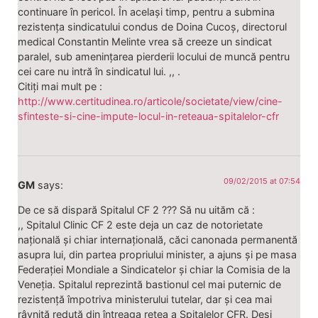
continuare în pericol. În același timp, pentru a submina
rezistența sindicatului condus de Doina Cucoș, directorul
medical Constantin Melinte vrea să creeze un sindicat
paralel, sub amenințarea pierderii locului de muncă pentru
cei care nu intră în sindicatul lui. ,, .
Citiți mai mult pe :
http://www.certitudinea.ro/articole/societate/view/cine-
sfinteste-si-cine-impute-locul-in-reteaua-spitalelor-cfr
09/02/2015 at 07:54
GM
says:
De ce să dispară Spitalul CF 2 ??? Să nu uităm că :
,, Spitalul Clinic CF 2 este deja un caz de notorietate
națională și chiar internațională, căci canonada permanentă
asupra lui, din partea propriului minister, a ajuns și pe masa
Federației Mondiale a Sindicatelor și chiar la Comisia de la
Veneția. Spitalul reprezintă bastionul cel mai puternic de
rezistență împotriva ministerului tutelar, dar și cea mai
râvnită redută din întreaga rețea a Spitalelor CFR. Deși