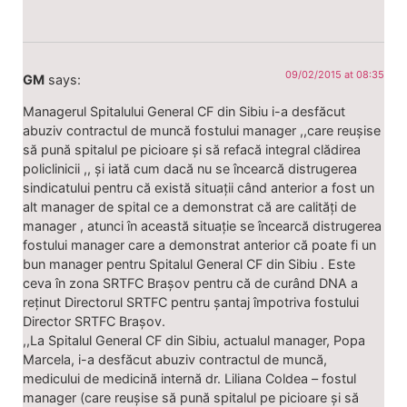
09/02/2015 at 08:35
GM
says:
Managerul Spitalului General CF din Sibiu i-a desfăcut
abuziv contractul de muncă fostului manager ,,care reușise
să pună spitalul pe picioare și să refacă integral clădirea
policlinicii ,, și iată cum dacă nu se încearcă distrugerea
sindicatului pentru că există situații când anterior a fost un
alt manager de spital ce a demonstrat că are calități de
manager , atunci în această situație se încearcă distrugerea
fostului manager care a demonstrat anterior că poate fi un
bun manager pentru Spitalul General CF din Sibiu . Este
ceva în zona SRTFC Brașov pentru că de curând DNA a
reținut Directorul SRTFC pentru șantaj împotriva fostului
Director SRTFC Brașov.
,,La Spitalul General CF din Sibiu, actualul manager, Popa
Marcela, i-a desfăcut abuziv contractul de muncă,
medicului de medicină internă dr. Liliana Coldea – fostul
manager (care reușise să pună spitalul pe picioare și să