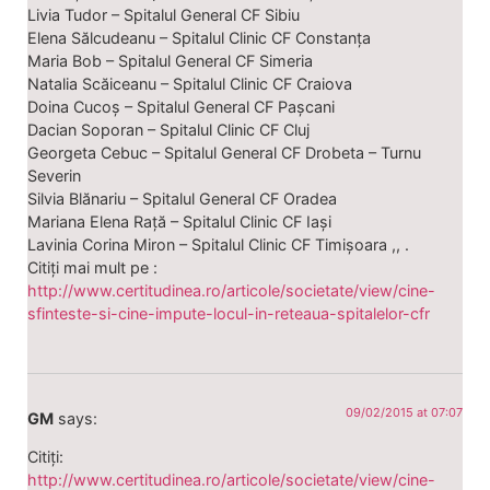
Livia Tudor – Spitalul General CF Sibiu
Elena Sălcudeanu – Spitalul Clinic CF Constanța
Maria Bob – Spitalul General CF Simeria
Natalia Scăiceanu – Spitalul Clinic CF Craiova
Doina Cucoș – Spitalul General CF Pașcani
Dacian Soporan – Spitalul Clinic CF Cluj
Georgeta Cebuc – Spitalul General CF Drobeta – Turnu
Severin
Silvia Blănariu – Spitalul General CF Oradea
Mariana Elena Rață – Spitalul Clinic CF Iași
Lavinia Corina Miron – Spitalul Clinic CF Timișoara ,, .
Citiți mai mult pe :
http://www.certitudinea.ro/articole/societate/view/cine-
sfinteste-si-cine-impute-locul-in-reteaua-spitalelor-cfr
09/02/2015 at 07:07
GM
says:
Citiți:
http://www.certitudinea.ro/articole/societate/view/cine-