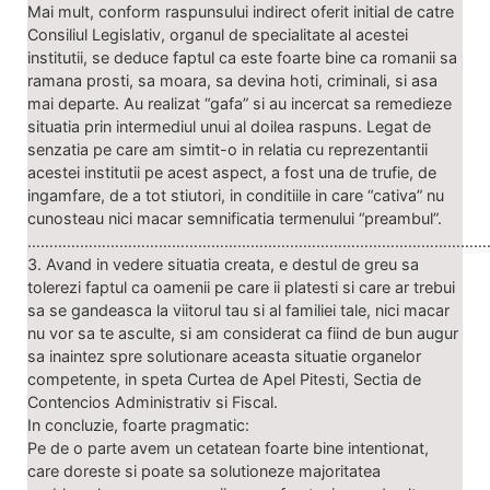
Mai mult, conform raspunsului indirect oferit initial de catre
Consiliul Legislativ, organul de specialitate al acestei
institutii, se deduce faptul ca este foarte bine ca romanii sa
ramana prosti, sa moara, sa devina hoti, criminali, si asa
mai departe. Au realizat “gafa” si au incercat sa remedieze
situatia prin intermediul unui al doilea raspuns. Legat de
senzatia pe care am simtit-o in relatia cu reprezentantii
acestei institutii pe acest aspect, a fost una de trufie, de
ingamfare, de a tot stiutori, in conditiile in care “cativa” nu
cunosteau nici macar semnificatia termenului “preambul”.
……………………………………………………………………………………………
3. Avand in vedere situatia creata, e destul de greu sa
tolerezi faptul ca oamenii pe care ii platesti si care ar trebui
sa se gandeasca la viitorul tau si al familiei tale, nici macar
nu vor sa te asculte, si am considerat ca fiind de bun augur
sa inaintez spre solutionare aceasta situatie organelor
competente, in speta Curtea de Apel Pitesti, Sectia de
Contencios Administrativ si Fiscal.
In concluzie, foarte pragmatic:
Pe de o parte avem un cetatean foarte bine intentionat,
care doreste si poate sa solutioneze majoritatea