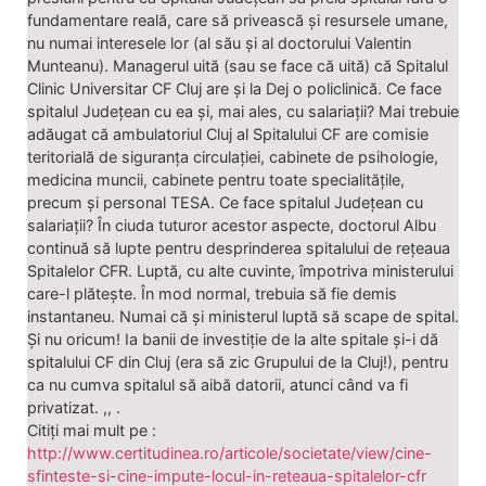
fundamentare reală, care să privească și resursele umane,
nu numai interesele lor (al său și al doctorului Valentin
Munteanu). Managerul uită (sau se face că uită) că Spitalul
Clinic Universitar CF Cluj are și la Dej o policlinică. Ce face
spitalul Județean cu ea și, mai ales, cu salariații? Mai trebuie
adăugat că ambulatoriul Cluj al Spitalului CF are comisie
teritorială de siguranța circulației, cabinete de psihologie,
medicina muncii, cabinete pentru toate specialitățile,
precum și personal TESA. Ce face spitalul Județean cu
salariații? În ciuda tuturor acestor aspecte, doctorul Albu
continuă să lupte pentru desprinderea spitalului de rețeaua
Spitalelor CFR. Luptă, cu alte cuvinte, împotriva ministerului
care-l plătește. În mod normal, trebuia să fie demis
instantaneu. Numai că și ministerul luptă să scape de spital.
Și nu oricum! Ia banii de investiție de la alte spitale și-i dă
spitalului CF din Cluj (era să zic Grupului de la Cluj!), pentru
ca nu cumva spitalul să aibă datorii, atunci când va fi
privatizat. ,, .
Citiți mai mult pe :
http://www.certitudinea.ro/articole/societate/view/cine-
sfinteste-si-cine-impute-locul-in-reteaua-spitalelor-cfr