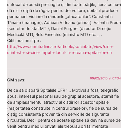
sufocat de asedii prelungite și din toate părțile, ceea ce nu-i
dă nicio clipă de răgaz pentru dezvoltare, spitalul produce
permanent victime în rândurile „atacatorilor”: Constantin
Tănase (manager), Adriean Videanu (primar), Valentin Preda
(secretar de stat MT ), Daniel Purghel (director Direcție
Medicală MT), Relu Fenechiu (ministru MT) etc. ,, .
Citiți mai mult pe :
http://www.certitudinea.ro/articole/societate/view/cine-
sfinteste-si-cine-impute-locul-in-reteaua-spitalelor-cfr
09/02/2015 at 07:34
GM
says:
De ce să dispară Spitalele CFR : ,, Motivul a fost, telegrafic
spus, interesul personal sau de grup al acestora, stârnit fie
de amplasamentul atractiv al clădirilor acestor spitale
(majoritatea construite în centrul orașelor), fie de sursa de
cîștig consistentă provenită din serviciile de siguranța
circulației. Deci, pentru ca aceste spitale să devină surse de
venit pentru mediul privat, ele trebuiau ori falimentate