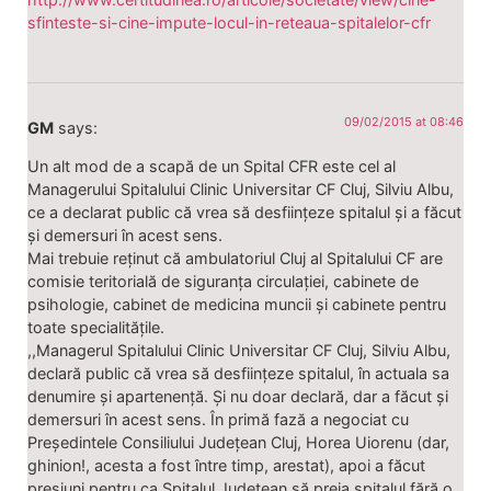
sfinteste-si-cine-impute-locul-in-reteaua-spitalelor-cfr
09/02/2015 at 08:46
GM
says:
Un alt mod de a scapă de un Spital CFR este cel al
Managerului Spitalului Clinic Universitar CF Cluj, Silviu Albu,
ce a declarat public că vrea să desființeze spitalul și a făcut
și demersuri în acest sens.
Mai trebuie reținut că ambulatoriul Cluj al Spitalului CF are
comisie teritorială de siguranța circulației, cabinete de
psihologie, cabinet de medicina muncii și cabinete pentru
toate specialitățile.
,,Managerul Spitalului Clinic Universitar CF Cluj, Silviu Albu,
declară public că vrea să desființeze spitalul, în actuala sa
denumire și apartenență. Și nu doar declară, dar a făcut și
demersuri în acest sens. În primă fază a negociat cu
Președintele Consiliului Județean Cluj, Horea Uiorenu (dar,
ghinion!, acesta a fost între timp, arestat), apoi a făcut
presiuni pentru ca Spitalul Județean să preia spitalul fără o