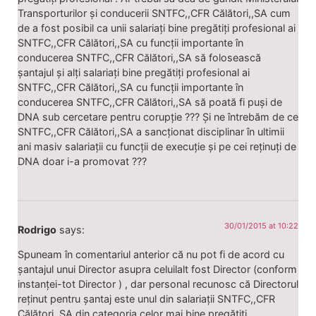
Transporturilor și conducerii SNTFC,,CFR Călători,,SA cum
de a fost posibil ca unii salariați bine pregătiți profesional ai
SNTFC,,CFR Călători,,SA cu funcții importante în
conducerea SNTFC,,CFR Călători,,SA să folosească
șantajul și alți salariați bine pregătiți profesional ai
SNTFC,,CFR Călători,,SA cu funcții importante în
conducerea SNTFC,,CFR Călători,,SA să poată fi puși de
DNA sub cercetare pentru corupție ??? Și ne întrebăm de ce
SNTFC,,CFR Călători,,SA a sancționat disciplinar în ultimii
ani masiv salariații cu funcții de execuție și pe cei reținuți de
DNA doar i-a promovat ???
30/01/2015 at 10:22
Rodrigo
says:
Spuneam în comentariul anterior că nu pot fi de acord cu
șantajul unui Director asupra celuilalt fost Director (conform
instanței-tot Director ) , dar personal recunosc că Directorul
reținut pentru șantaj este unul din salariații SNTFC,,CFR
Călători,,SA din categoria celor mai bine pregătiți