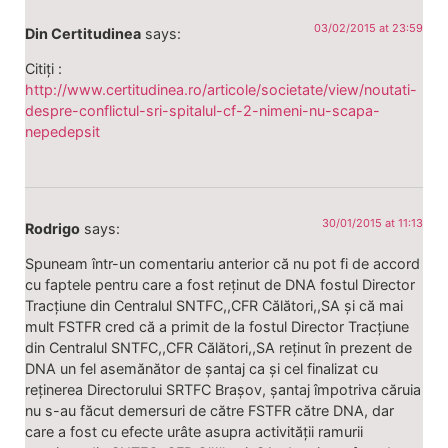
03/02/2015 at 23:59
Din Certitudinea
says:
Citiți :
http://www.certitudinea.ro/articole/societate/view/noutati-
despre-conflictul-sri-spitalul-cf-2-nimeni-nu-scapa-
nepedepsit
30/01/2015 at 11:13
Rodrigo
says:
Spuneam într-un comentariu anterior că nu pot fi de accord
cu faptele pentru care a fost reținut de DNA fostul Director
Tracțiune din Centralul SNTFC,,CFR Călători,,SA și că mai
mult FSTFR cred că a primit de la fostul Director Tracțiune
din Centralul SNTFC,,CFR Călători,,SA reținut în prezent de
DNA un fel asemănător de șantaj ca și cel finalizat cu
reținerea Directorului SRTFC Brașov, șantaj împotriva căruia
nu s-au făcut demersuri de către FSTFR către DNA, dar
care a fost cu efecte urâte asupra activității ramurii