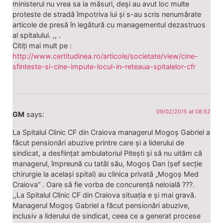
ministerul nu vrea sa ia măsuri, deși au avut loc multe
proteste de stradă împotriva lui și s-au scris nenumărate
articole de presă în legătură cu managementul dezastruos
al spitalului. ,, .
Citiți mai mult pe :
http://www.certitudinea.ro/articole/societate/view/cine-
sfinteste-si-cine-impute-locul-in-reteaua-spitalelor-cfr
09/02/2015 at 08:52
GM
says:
La Spitalul Clinic CF din Craiova managerul Mogoș Gabriel a
făcut pensionări abuzive printre care și a liderului de
sindicat, a desființat ambulatoriul Pitești și să nu uităm că
managerul, împreună cu tatăl său, Mogoș Dan (șef secție
chirurgie la același spital) au clinica privată „Mogoș Med
Craiova” . Oare să fie vorba de concurență neloială ???.
,,La Spitalul Clinic CF din Craiova situația e și mai gravă.
Managerul Mogoș Gabriel a făcut pensionări abuzive,
inclusiv a liderului de sindicat, ceea ce a generat procese