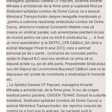
Managerul Spitalului General CF Pașcani, doamna Amariei
Mihaela a achiziționat de la firme pirat și supărată fiind pe
Sindicatul spitalului condus de Doina Cucoș ce a sesizat
Ministerul Transporturilor despre neregulile menționate și
,,pentru a submina rezistența sindicatului condus de Doina
Cucoș, directorul medical Constantin Melinte vrea să
creeze un sindicat paralel, sub amenințarea pierderii locului
de muncă pentru cei care nu intră în sindicatul lui. ,, . A fost
un mod asemănător și la SNTFC,,CFR Călători,,SA când a
existat Manager Privat în anul 2013, care a semnat
personal pe de o parte , contractul de comodat pentru
spațiu în Depoul B.C unui nou sindicat ce urma să-și
depună actele cu, pe de altă parte, Președintele Sindicatului
nou din Depoul de Locomotive București Călători care nu își
depusese nici actele de constituire a sindicatului în Instanță
etc.
,, La Spitalul General CF Pașcani, managerul Amariei
Mihaela a achiziționat, de la firme pirat, în loc de oxigen
medical pentru pacienți, OXIGEN TEHNIC (folosit la sudurile
metalice). Sindicatul spitalului (condus de Doina Cucoș) a
sesizat Ministerul Transporturilor, dar raportul corpului de
control nu a fost pus în aplicare. Iar pacienții sunt în