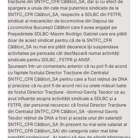
tracțiune din SNTFC,,CFR Călători,,SA, dar și cu efect de
spargere a unuia din cele mai puternice sindicate de la
SNTFC,,CFR Călători,,SA, respectiv a SDLBC din FSTFR,
sindicat al mecanicilor de locomotive din Depoul de
Locomotive București Călători care îl avea angajat pe
Președintele SDLBC-Maxim Rodrigo Gabriel care era plătit
doar de acest sindicat pentru că de la SNTFC,,CFR
Călători,,SA nu mai era plătit deoarece își suspendase
activitatea pe perioada cât desfășoară numai activități
sindicale pentru SDLBC , FSTFR și ANSF.
Spuneam într-un comentariu anterior că nu pot fi de acord
cu faptele fostului Director Tracțiune din Centralul
SNTFC,,CFR Călători,,SA pentru care a fost reținut de DNA
și precizez că nu pot fi de acord nici cu unele măsuri luate
de fostul Director Tracțiune -domnul Gavriș Teodor ce au
avut influențe asupra activității sindicale a SDLBC și a
FSTFR, dar personal recunosc că fostul Director Tracțiune
din Centralul SNTFC,,CFR Călători,,SA -domnul Gavriș
Teodor reținut de DNA a fost și acesta unul din salariații
SNTFC,,CFR Călători,,SA (în prezent nu mai este salariat al
SNTFC,,CFR Călători,,SA) din categoria celor mai bine
pregătiți profesional . Ar trebui să dea de gândit Ministerului