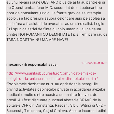
eu unul le-asi spune GESTAPO plus de asta au pantre ei si
pe Oberstrumbanfurer M.D. secondat de o Leutenant pe
post de consultant juridic . Ie foarte grav ce se intampla
acolo , se fac presiuni asupra celor care ajug pe acolea sa
scrie fara a fi asistati de avocati s-au un sindicalist. Legile
Firii spun ca astfel de fiinte cu chip uman nu au ce cauta
printre NOI ROMANII CU DEMNITATE ! p.s. I-mi pare rau ca
TARA NOASTRA NU MA ARE NAVE!
10/02/2015 at 15:31
mecanic (i)responsabil
says:
http://www.sanitasbucuresti.ro/comunicat-emis-de-
colegii-de-la-uniunea-sindicatelor-din-spitalele-c-f-r/
“Problemele dezbătute nu s-au oprit doar la neregulile
privind activitatea cabinetelor private în acordarea avizelor
medicale, multe dintre acestea semnalate frecvent de
presă. Au fost discutate punctual abaterile GRAVE de la
spitalele CFR din Constanța, Pașcani, Sibiu, Witing și CF2 –
București, Timișoara, Cluj și Craiova. Aceste incorectitudini