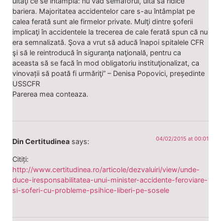
uitaţi ce se întâmplă: nu văd semaforul, uită să ridice
bariera. Majoritatea accidentelor care s-au întâmplat pe
calea ferată sunt ale firmelor private. Mulţi dintre şoferii
implicaţi în accidentele la trecerea de cale ferată spun că nu
era semnalizată. Şova a vrut să aducă înapoi spitalele CFR
şi să le reintroducă în siguranţa naţională, pentru ca
aceasta să se facă în mod obligatoriu instituţionalizat, ca
vinovații să poată fi urmăriţi” – Denisa Popovici, președinte
USSCFR
Parerea mea conteaza.
04/02/2015 at 00:01
Din Certitudinea
says:
Citiți:
http://www.certitudinea.ro/articole/dezvaluiri/view/unde-
duce-iresponsabilitatea-unui-minister-accidente-feroviare-
si-soferi-cu-probleme-psihice-liberi-pe-sosele