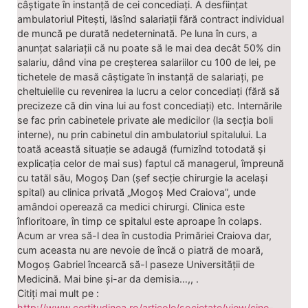
câștigate în instanță de cei concediați. A desființat
ambulatoriul Pitești, lăsînd salariații fără contract individual
de muncă pe durată nedeterninată. Pe luna în curs, a
anunțat salariații că nu poate să le mai dea decât 50% din
salariu, dând vina pe creșterea salariilor cu 100 de lei, pe
tichetele de masă câștigate în instanță de salariați, pe
cheltuielile cu revenirea la lucru a celor concediați (fără să
precizeze că din vina lui au fost concediați) etc. Internările
se fac prin cabinetele private ale medicilor (la secția boli
interne), nu prin cabinetul din ambulatoriul spitalului. La
toată această situație se adaugă (furnizînd totodată și
explicația celor de mai sus) faptul că managerul, împreună
cu tatăl său, Mogoș Dan (șef secție chirurgie la același
spital) au clinica privată „Mogoș Med Craiova”, unde
amândoi operează ca medici chirurgi. Clinica este
înfloritoare, în timp ce spitalul este aproape în colaps.
Acum ar vrea să-l dea în custodia Primăriei Craiova dar,
cum aceasta nu are nevoie de încă o piatră de moară,
Mogoș Gabriel încearcă să-l paseze Universității de
Medicină. Mai bine și-ar da demisia…,, .
Citiți mai mult pe :
http://www.certitudinea.ro/articole/societate/view/cine-