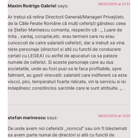
09/02/2015 at 21:51
Maxim Rodrigo Gabriel
says:
Ar trebui să retina Directorii Generali/Manageri Privați/etc.
de la Căile Ferate Române că mulți ceferiști gândesc ceea
ce Ștefan Marinescu comenta, respectiv că : ,, Luare de
mita , santaj, coruptie,etc. erau termeni care nu erau
cunoscuti de catre salariatii ceferisti, dar a trebuit sa vina
niste personaje (directori si altii cu functii de conducere
certati cu LEGEA) cu astfel de apucaturi ca sa pateze
numele de ceferist. Si aceste personaje care au dus
societatile, unde au fost pusi sa le faca profitabile, spre
faliment, au gasit vinovatii: salariatii care indiferent ca este
viscol, ploi, temperaturi foarte ridicate, vin la serviciu si isi
indeplinesc constiincios sarcinile care le sunt atribuite. ,, .
09/02/2015 at 13:01
stefan marinescu
says:
De unde avem noi ceferistii ,,norocul” sau om fi blestemati
sa avem parte numai de directori si altii cu functii de