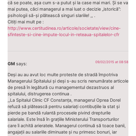
că se poate, așa cum s-a putut și la case mai mari. Și se va
mai putea, căci managerul a mai luat o decizie „istorică”:
psihologii să-și plătească singuri slariile! ,, .
Citiți mai mult pe :
http://www.certitudinea.ro/articole/societate/view/cine-
sfinteste-si-cine-impute-locul-in-reteaua-spitalelor-cfr
09/02/2015 at 08:58
GM
says:
Deși au au avut loc multe proteste de stradă împotriva
Managerului Spitalului și deși s-au scris nenumărate articole
de presă în legătură cu managementul dezastruos al
spitalului, distrugerea continua .
,,La Spitalul Clinic CF Constanța, managerul Oprea Dorel
refuză să plătească pentru salariați contibuțiile la stat și
pierde pe bandă rulantă procesele pivind drepturile
salariale. Este însă în grațiile Ministerului Transporturilor
care îi achită arieratele. Managerul continuă să toace banii,
angajații au salariile diminuate și nu primesc bonuri, iar