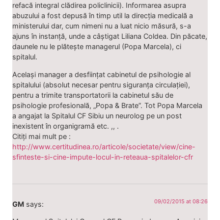
refacă integral clădirea policlinicii). Informarea asupra
abuzului a fost depusă în timp util la direcția medicală a
ministerului dar, cum nimeni nu a luat nicio măsură, s-a
ajuns în instanță, unde a câștigat Liliana Coldea. Din păcate,
daunele nu le plătește managerul (Popa Marcela), ci
spitalul.
Același manager a desființat cabinetul de psihologie al
spitalului (absolut necesar pentru siguranța circulației),
pentru a trimite transportatorii la cabinetul său de
psihologie profesională, „Popa & Brate”. Tot Popa Marcela
a angajat la Spitalul CF Sibiu un neurolog pe un post
inexistent în organigramă etc. ,, .
Citiți mai mult pe :
http://www.certitudinea.ro/articole/societate/view/cine-
sfinteste-si-cine-impute-locul-in-reteaua-spitalelor-cfr
09/02/2015 at 08:26
GM
says: