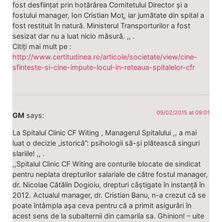
fost desființat prin hotărârea Comitetului Director și a
fostului manager, Ion Cristian Moţ, iar jumătate din spital a
fost restituit în natură. Ministerul Transporturilor a fost
sesizat dar nu a luat nicio măsură. ,, .
Citiți mai mult pe :
http://www.certitudinea.ro/articole/societate/view/cine-
sfinteste-si-cine-impute-locul-in-reteaua-spitalelor-cfr
09/02/2015 at 09:01
GM
says:
La Spitalul Clinic CF Witing , Managerul Spitalului ,, a mai
luat o decizie „istorică”: psihologii să-și plătească singuri
slariile! ,, .
,,Spitalul Clinic CF Witing are conturile blocate de sindicat
pentru neplata drepturilor salariale de către fostul manager,
dr. Nicolae Cătălin Dogioiu, drepturi câștigate în instanță în
2012. Actualul manager, dr. Cristian Banu, n-a crezut că se
poate întâmpla așa ceva pentru că a primit asigurări în
acest sens de la subalternii din camarila sa. Ghinion! – uite