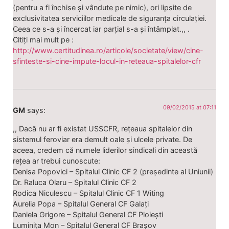
(pentru a fi închise și vândute pe nimic), ori lipsite de
exclusivitatea serviciilor medicale de siguranța circulației.
Ceea ce s-a și încercat iar parțial s-a și întâmplat.,, .
Citiți mai mult pe :
http://www.certitudinea.ro/articole/societate/view/cine-
sfinteste-si-cine-impute-locul-in-reteaua-spitalelor-cfr
09/02/2015 at 07:11
GM
says:
,, Dacă nu ar fi existat USSCFR, rețeaua spitalelor din
sistemul feroviar era demult oale și ulcele private. De
aceea, credem că numele liderilor sindicali din această
rețea ar trebui cunoscute:
Denisa Popovici – Spitalul Clinic CF 2 (președinte al Uniunii)
Dr. Raluca Olaru – Spitalul Clinic CF 2
Rodica Niculescu – Spitalul Clinic CF 1 Witing
Aurelia Popa – Spitalul General CF Galați
Daniela Grigore – Spitalul General CF Ploiești
Luminița Mon – Spitalul General CF Brașov