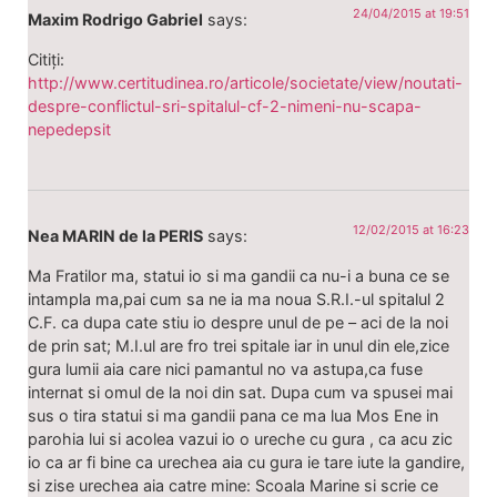
24/04/2015 at 19:51
Maxim Rodrigo Gabriel
says:
Citiți:
http://www.certitudinea.ro/articole/societate/view/noutati-
despre-conflictul-sri-spitalul-cf-2-nimeni-nu-scapa-
nepedepsit
12/02/2015 at 16:23
Nea MARIN de la PERIS
says:
Ma Fratilor ma, statui io si ma gandii ca nu-i a buna ce se
intampla ma,pai cum sa ne ia ma noua S.R.I.-ul spitalul 2
C.F. ca dupa cate stiu io despre unul de pe – aci de la noi
de prin sat; M.I.ul are fro trei spitale iar in unul din ele,zice
gura lumii aia care nici pamantul no va astupa,ca fuse
internat si omul de la noi din sat. Dupa cum va spusei mai
sus o tira statui si ma gandii pana ce ma lua Mos Ene in
parohia lui si acolea vazui io o ureche cu gura , ca acu zic
io ca ar fi bine ca urechea aia cu gura ie tare iute la gandire,
si zise urechea aia catre mine: Scoala Marine si scrie ce