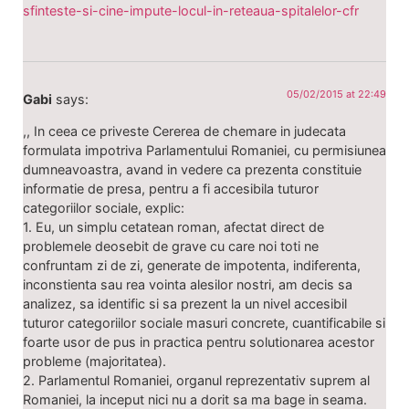
sfinteste-si-cine-impute-locul-in-reteaua-spitalelor-cfr
05/02/2015 at 22:49
Gabi
says:
,, In ceea ce priveste Cererea de chemare in judecata
formulata impotriva Parlamentului Romaniei, cu permisiunea
dumneavoastra, avand in vedere ca prezenta constituie
informatie de presa, pentru a fi accesibila tuturor
categoriilor sociale, explic:
1. Eu, un simplu cetatean roman, afectat direct de
problemele deosebit de grave cu care noi toti ne
confruntam zi de zi, generate de impotenta, indiferenta,
inconstienta sau rea vointa alesilor nostri, am decis sa
analizez, sa identific si sa prezent la un nivel accesibil
tuturor categoriilor sociale masuri concrete, cuantificabile si
foarte usor de pus in practica pentru solutionarea acestor
probleme (majoritatea).
2. Parlamentul Romaniei, organul reprezentativ suprem al
Romaniei, la inceput nici nu a dorit sa ma bage in seama.