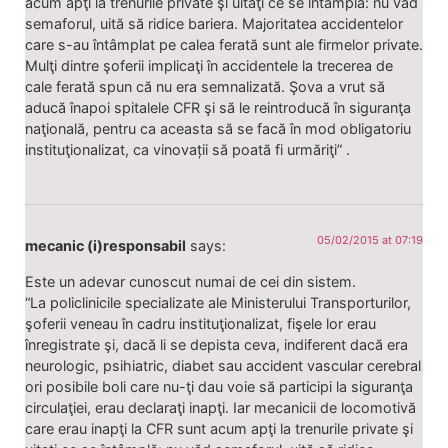
acum apţi la trenurile private şi uitaţi ce se întâmplă: nu văd
semaforul, uită să ridice bariera. Majoritatea accidentelor
care s-au întâmplat pe calea ferată sunt ale firmelor private.
Mulţi dintre şoferii implicaţi în accidentele la trecerea de
cale ferată spun că nu era semnalizată. Şova a vrut să
aducă înapoi spitalele CFR şi să le reintroducă în siguranţa
naţională, pentru ca aceasta să se facă în mod obligatoriu
instituţionalizat, ca vinovații să poată fi urmăriţi” .
05/02/2015 at 07:19
mecanic (i)responsabil
says:
Este un adevar cunoscut numai de cei din sistem.
“La policlinicile specializate ale Ministerului Transporturilor,
şoferii veneau în cadru instituţionalizat, fişele lor erau
înregistrate şi, dacă li se depista ceva, indiferent dacă era
neurologic, psihiatric, diabet sau accident vascular cerebral
ori posibile boli care nu-ţi dau voie să participi la siguranţa
circulaţiei, erau declaraţi inapţi. Iar mecanicii de locomotivă
care erau inapţi la CFR sunt acum apţi la trenurile private şi