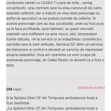
conducere certati cu LEGEA ? Luare de mita , santaj,
coruptie,etc. erau termeni care nu erau cunoscuti de catre
salariatii ceferisti, dar a trebuit sa vina niste personaje cu
astfel de apucaturi ca sa pateze numele de ceferist. Si
aceste personaje care au dus societatile, unde au fost pusi
sa le faca profitabile, spre faliment, au gasit vinovatii:
salariatii care indiferent ca este viscol, ploi, temperaturi
foarte ridicate, vin la serviciu si isi indeplinesc constiincios
sarcinile care le sant atribuite. Serviciul SC dintr-un serviciu
de indrumare si control a devenit un serviciu de represiune
asupra salariatilor. Inca am speranta ca vom scapa de
asemenea personaje, iar Calea Ferata va devenii ce a fost o
data.
09/02/2015 at 09:03
GM
says:
Și la Spitalul Clinic CF din Timișoara ambulatoriul Arad a
fost desființat.
,,La Spitalul Clinic CF din Timișoara, ambulatoriul Arad a