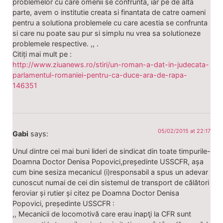
problemelor cu care omenii se confrunta, iar pe de alta
parte, avem o institutie creata si finantata de catre oameni
pentru a solutiona problemele cu care acestia se confrunta
si care nu poate sau pur si simplu nu vrea sa solutioneze
problemele respective. ,, .
Citiți mai mult pe :
http://www.ziuanews.ro/stiri/un-roman-a-dat-in-judecata-
parlamentul-romaniei-pentru-ca-duce-ara-de-rapa-
146351
05/02/2015 at 22:17
Gabi
says:
Unul dintre cei mai buni lideri de sindicat din toate timpurile-
Doamna Doctor Denisa Popovici,președinte USSCFR, așa
cum bine sesiza mecanicul (i)responsabil a spus un adevar
cunoscut numai de cei din sistemul de transport de călători
feroviar și rutier și citez pe Doamna Doctor Denisa
Popovici, președinte USSCFR :
,, Mecanicii de locomotivă care erau inapţi la CFR sunt