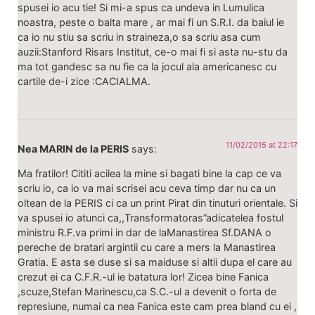
spusei io acu tie! Si mi-a spus ca undeva in Lumulica
noastra, peste o balta mare , ar mai fi un S.R.I. da baiul ie
ca io nu stiu sa scriu in straineza,o sa scriu asa cum
auzii:Stanford Risars Institut, ce-o mai fi si asta nu-stu da
ma tot gandesc sa nu fie ca la jocul ala americanesc cu
cartile de-i zice :CACIALMA.
11/02/2015 at 22:17
Nea MARIN de la PERIS
says:
Ma fratilor! Cititi acilea la mine si bagati bine la cap ce va
scriu io, ca io va mai scrisei acu ceva timp dar nu ca un
oltean de la PERIS ci ca un print Pirat din tinuturi orientale. Si
va spusei io atunci ca,,Transformatoras”adicatelea fostul
ministru R.F.va primi in dar de laManastirea Sf.DANA o
pereche de bratari argintii cu care a mers la Manastirea
Gratia. E asta se duse si sa maiduse si altii dupa el care au
crezut ei ca C.F.R.-ul ie batatura lor! Zicea bine Fanica
,scuze,Stefan Marinescu,ca S.C.-ul a devenit o forta de
represiune, numai ca nea Fanica este cam prea bland cu ei ,