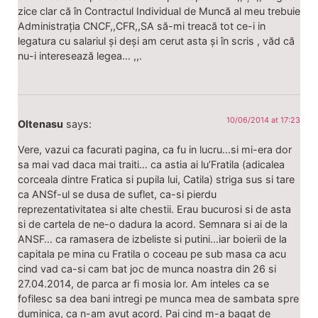
zice clar că în Contractul Individual de Muncă al meu trebuie
Administrația CNCF,,CFR,,SA să-mi treacă tot ce-i in
legatura cu salariul și deși am cerut asta și în scris , văd că
nu-i interesează legea… ,,.
10/06/2014 at 17:23
Oltenasu
says:
Vere, vazui ca facurati pagina, ca fu in lucru…si mi-era dor
sa mai vad daca mai traiti… ca astia ai lu’Fratila (adicalea
corceala dintre Fratica si pupila lui, Catila) striga sus si tare
ca ANSf-ul se dusa de suflet, ca-si pierdu
reprezentativitatea si alte chestii. Erau bucurosi si de asta
si de cartela de ne-o dadura la acord. Semnara si ai de la
ANSF… ca ramasera de izbeliste si putini…iar boierii de la
capitala pe mina cu Fratila o coceau pe sub masa ca acu
cind vad ca-si cam bat joc de munca noastra din 26 si
27.04.2014, de parca ar fi mosia lor. Am inteles ca se
fofilesc sa dea bani intregi pe munca mea de sambata spre
duminica, ca n-am avut acord. Pai cind m-a bagat de