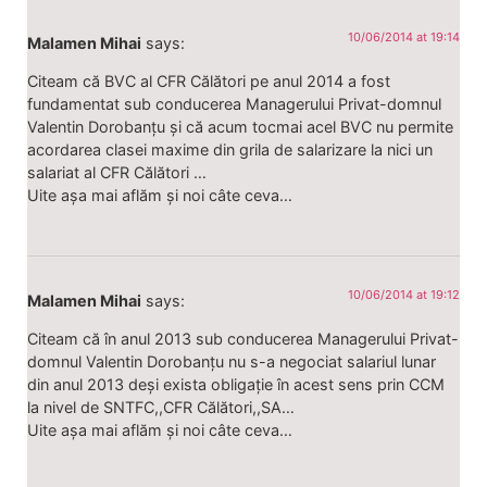
10/06/2014 at 19:14
Malamen Mihai
says:
Citeam că BVC al CFR Călători pe anul 2014 a fost
fundamentat sub conducerea Managerului Privat-domnul
Valentin Dorobanțu și că acum tocmai acel BVC nu permite
acordarea clasei maxime din grila de salarizare la nici un
salariat al CFR Călători …
Uite așa mai aflăm și noi câte ceva…
10/06/2014 at 19:12
Malamen Mihai
says:
Citeam că în anul 2013 sub conducerea Managerului Privat-
domnul Valentin Dorobanțu nu s-a negociat salariul lunar
din anul 2013 deși exista obligație în acest sens prin CCM
la nivel de SNTFC,,CFR Călători,,SA…
Uite așa mai aflăm și noi câte ceva…