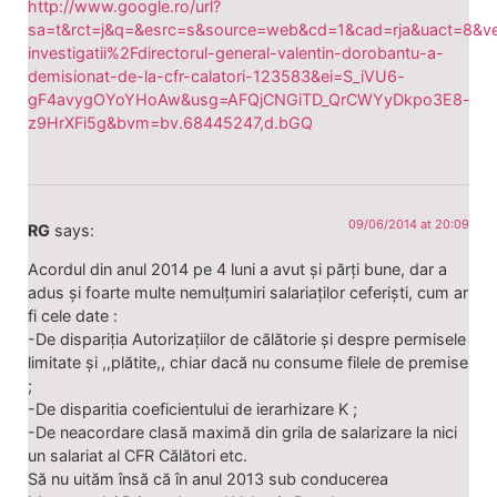
http://www.google.ro/url?
sa=t&rct=j&q=&esrc=s&source=web&cd=1&cad=rja&uact=8&v
investigatii%2Fdirectorul-general-valentin-dorobantu-a-
demisionat-de-la-cfr-calatori-123583&ei=S_iVU6-
gF4avygOYoYHoAw&usg=AFQjCNGiTD_QrCWYyDkpo3E8-
z9HrXFi5g&bvm=bv.68445247,d.bGQ
09/06/2014 at 20:09
RG
says:
Acordul din anul 2014 pe 4 luni a avut și părți bune, dar a
adus și foarte multe nemulțumiri salariaților ceferiști, cum ar
fi cele date :
-De dispariția Autorizațiilor de călătorie și despre permisele
limitate și ,,plătite,, chiar dacă nu consume filele de premise
;
-De disparitia coeficientului de ierarhizare K ;
-De neacordare clasă maximă din grila de salarizare la nici
un salariat al CFR Călători etc.
Să nu uităm însă că în anul 2013 sub conducerea