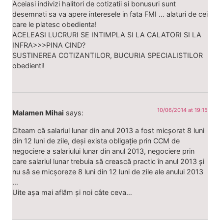
Aceiasi indivizi halitori de cotizatii si bonusuri sunt
desemnati sa va apere interesele in fata FMI … alaturi de cei
care le platesc obedienta!
ACELEASI LUCRURI SE INTIMPLA SI LA CALATORI SI LA
INFRA>>>PINA CIND?
SUSTINEREA COTIZANTILOR, BUCURIA SPECIALISTILOR
obedienti!
10/06/2014 at 19:15
Malamen Mihai
says:
Citeam că salariul lunar din anul 2013 a fost micșorat 8 luni
din 12 luni de zile, deși exista obligație prin CCM de
negociere a salariului lunar din anul 2013, negociere prin
care salariul lunar trebuia să crească practic în anul 2013 și
nu să se micșoreze 8 luni din 12 luni de zile ale anului 2013
…
Uite așa mai aflăm și noi câte ceva…