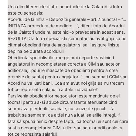
Una din diferentele dintre acordurile de la Calatori si Infra
este cu schepsis:
Acordul de la Infra – Dispozitii generale – art.2 punct.6 – “…
INITIAZA procedura de mediere …”, diferit fata de Acordul
de la Calatori unde nu este nici-o prevedere in acest sens.
REZULTAT: la Infra specialistii semnatari au avut grija sa fie
cit mai obedienti fata de angajator si sa-i asigure liniste
deplina pe durata acordului!
Obedienta specialistilor merge mai departe sustinind
angajatorul in necompletarea corecta a CIM sau actelor
aditionale, lipsurile mascate de obedienti pentru a crea
premise de santaj pentru angajator: “…nu semnati CCM sau
Acord nu va luati banii….ca am avut noi grija sa nu trecem
tot ce reprezinta salariu in actele individuale!”
Parsivenia obedientilor negociatori este mentinuta de ei
tocmai pentru a-si aduce circumstante atenuante cind
semneaza pierderile salariale, cu scuze de genul: …”a
trebuit sa semnam, ca altfel nu va luati salariile intregi…”
fara sa spuna nimic despre faptul ca tocmai ei sunt cei care
sustin necompletarea CIM-urilor sau actelor aditionale cu
tot ce reprezinta salariul!