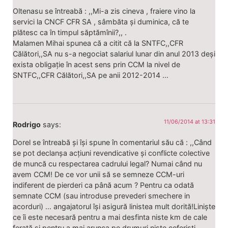
Oltenasu se întreabă : ,,Mi-a zis cineva , fraiere vino la
servici la CNCF CFR SA , sâmbăta și duminica, că te
plătesc ca în timpul săptămînii?,, .
Malamen Mihai spunea că a citit că la SNTFC,,CFR
Călători,,SA nu s-a negociat salariul lunar din anul 2013 deși
exista obligație în acest sens prin CCM la nivel de
SNTFC,,CFR Călători,,SA pe anii 2012-2014 …
11/06/2014 at 13:31
Rodrigo
says:
Dorel se întreabă și își spune în comentariul său că : ,,Când
se pot declanșa acțiuni revendicative și conflicte colective
de muncă cu respectarea cadrului legal? Numai când nu
avem CCM! De ce vor unii să se semneze CCM-uri
indiferent de pierderi ca până acum ? Pentru ca odată
semnate CCM (sau introduse prevederi smechere in
acorduri) … angajatorul își asigură linistea mult dorită!Liniște
ce îi este necesară pentru a mai desfinta niste km de cale
ferată si pentru a mai arunca pe drumuri niște ceferisti,