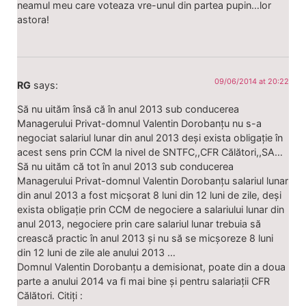
neamul meu care voteaza vre-unul din partea pupin…lor
astora!
09/06/2014 at 20:22
RG
says:
Să nu uităm însă că în anul 2013 sub conducerea
Managerului Privat-domnul Valentin Dorobanțu nu s-a
negociat salariul lunar din anul 2013 deși exista obligație în
acest sens prin CCM la nivel de SNTFC,,CFR Călători,,SA…
Să nu uităm că tot în anul 2013 sub conducerea
Managerului Privat-domnul Valentin Dorobanțu salariul lunar
din anul 2013 a fost micșorat 8 luni din 12 luni de zile, deși
exista obligație prin CCM de negociere a salariului lunar din
anul 2013, negociere prin care salariul lunar trebuia să
crească practic în anul 2013 și nu să se micșoreze 8 luni
din 12 luni de zile ale anului 2013 …
Domnul Valentin Dorobanțu a demisionat, poate din a doua
parte a anului 2014 va fi mai bine și pentru salariații CFR
Călători. Citiți :