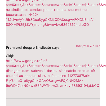
sa=t&rct=j&q=&esrc=s&source=web&cd=1&cad=rja&uact=8
nu-sindicatele-conduc-posta-romana-sau-metroul-
bucurestean-14-22-
11&ei=nVyYU6r3Gce8ygOK3ILQDA&usg=AFQjCNEmlAir-
8SQ_vIPt25jLKAYjmL_-g&bvm=bv.68693194,d.bGQ
11/06/2014 at 15:42
Premierul despre Sindicate
says:
Citiți:
http://www.google.ro/url?
sa=t&rct=j&q=&esrc=s&source=web&cd=1&cad=rja&uact=8&
dialogam-dam-subventii-dar-nu-sindicatele-conduc-cfr-
calatori-au-condus-si-nu-a-fost-bine-11277087&ei=-
FqYU_-eG-e6ygOIt4GAAQ&usg=AFQjCNH2MA-
9oWD47qzNQkwxBERW-TKtiw&bvm=bv.68693194,d.bGQ