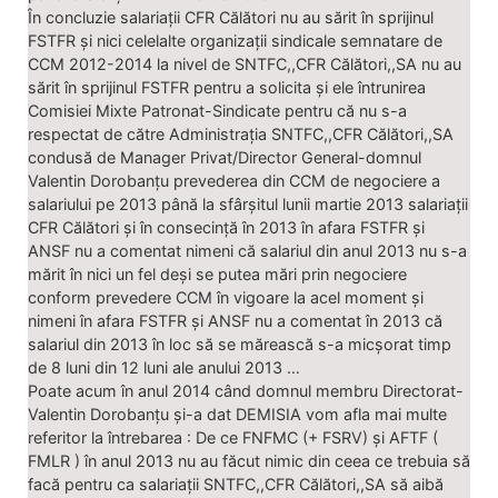
În concluzie salariații CFR Călători nu au sărit în sprijinul
FSTFR și nici celelalte organizații sindicale semnatare de
CCM 2012-2014 la nivel de SNTFC,,CFR Călători,,SA nu au
sărit în sprijinul FSTFR pentru a solicita și ele întrunirea
Comisiei Mixte Patronat-Sindicate pentru că nu s-a
respectat de către Administrația SNTFC,,CFR Călători,,SA
condusă de Manager Privat/Director General-domnul
Valentin Dorobanțu prevederea din CCM de negociere a
salariului pe 2013 până la sfârșitul lunii martie 2013 salariații
CFR Călători și în consecință în 2013 în afara FSTFR și
ANSF nu a comentat nimeni că salariul din anul 2013 nu s-a
mărit în nici un fel deși se putea mări prin negociere
conform prevedere CCM în vigoare la acel moment și
nimeni în afara FSTFR și ANSF nu a comentat în 2013 că
salariul din 2013 în loc să se mărească s-a micșorat timp
de 8 luni din 12 luni ale anului 2013 …
Poate acum în anul 2014 când domnul membru Directorat-
Valentin Dorobanțu și-a dat DEMISIA vom afla mai multe
referitor la întrebarea : De ce FNFMC (+ FSRV) și AFTF (
FMLR ) în anul 2013 nu au făcut nimic din ceea ce trebuia să
facă pentru ca salariații SNTFC,,CFR Călători,,SA să aibă