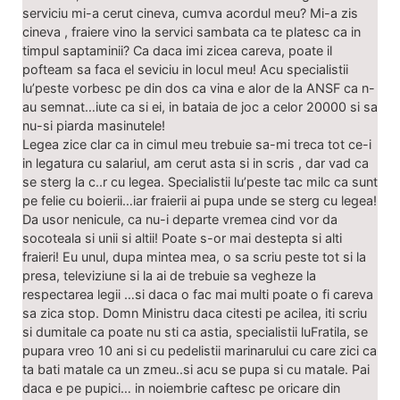
serviciu mi-a cerut cineva, cumva acordul meu? Mi-a zis
cineva , fraiere vino la servici sambata ca te platesc ca in
timpul saptaminii? Ca daca imi zicea careva, poate il
pofteam sa faca el seviciu in locul meu! Acu specialistii
lu’peste vorbesc pe din dos ca vina e alor de la ANSF ca n-
au semnat…iute ca si ei, in bataia de joc a celor 20000 si sa
nu-si piarda masinutele!
Legea zice clar ca in cimul meu trebuie sa-mi treca tot ce-i
in legatura cu salariul, am cerut asta si in scris , dar vad ca
se sterg la c..r cu legea. Specialistii lu’peste tac milc ca sunt
pe felie cu boierii…iar fraierii ai pupa unde se sterg cu legea!
Da usor nenicule, ca nu-i departe vremea cind vor da
socoteala si unii si altii! Poate s-or mai destepta si alti
fraieri! Eu unul, dupa mintea mea, o sa scriu peste tot si la
presa, televiziune si la ai de trebuie sa vegheze la
respectarea legii …si daca o fac mai multi poate o fi careva
sa zica stop. Domn Ministru daca citesti pe acilea, iti scriu
si dumitale ca poate nu sti ca astia, specialistii luFratila, se
pupara vreo 10 ani si cu pedelistii marinarului cu care zici ca
ta bati matale ca un zmeu..si acu se pupa si cu matale. Pai
daca e pe pupici… in noiembrie caftesc pe oricare din