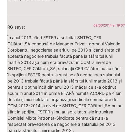
09/06/2014 at 19:07
RG
says:
În anul 2013 când FSTFR a solicitat SNTFC,,CFR
Călători,,SA condusă de Manager Privat -domnul Valentin
Dorobanțu, negocierea salariului pe 2013 și când arăta că
această negociere trebuia făcută până la sfârșitul lunii
martie 2013 așa cum era prevăzut în CCM la nivel de
SNTFC,,CFR Călători,,SA, salariații CFR Călători nu au sărit
în sprijinul FSTFR pentru a susține că negocierea salariului
pe 2013 trebuia făcută până la sfârșitul lunii martie 2013 și
pentru a obține încă din anul 2013 măcar ce s-a obținut
acum în anul 2014 în prima ETAPĂ numită ACORD pe 4 luni
de zile și nici celelalte organizații sindicale semnatare de
CCM 2012-2014 la nivel de SNTFC,,CFR Călători,,SA nu au
sărit în sprijinul FSTFR și nu au solicitat și ele întrunirea
Comisiei Mixte Patronat-Sindicate pentru că nu s-a
respectat prevederea de negociere a salariului pe 2013
până la sfârșitul lunii martie 2013 .