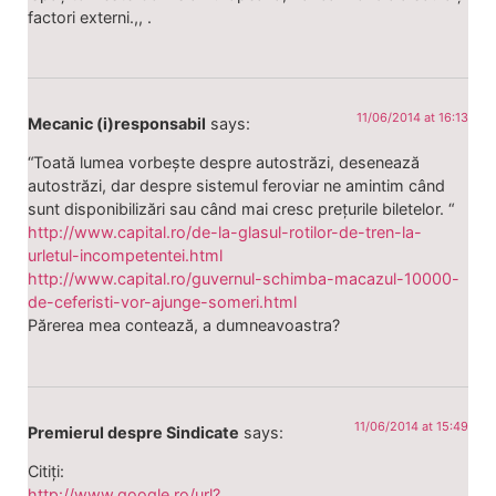
factori externi.,, .
11/06/2014 at 16:13
Mecanic (i)responsabil
says:
“Toată lumea vorbește despre autostrăzi, desenează
autostrăzi, dar despre sistemul feroviar ne amintim când
sunt disponibilizări sau când mai cresc prețurile biletelor. “
http://www.capital.ro/de-la-glasul-rotilor-de-tren-la-
urletul-incompetentei.html
http://www.capital.ro/guvernul-schimba-macazul-10000-
de-ceferisti-vor-ajunge-someri.html
Părerea mea contează, a dumneavoastra?
11/06/2014 at 15:49
Premierul despre Sindicate
says:
Citiți:
http://www.google.ro/url?