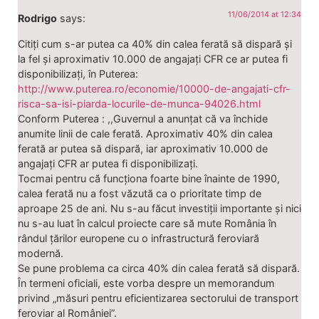
11/06/2014 at 12:34
Rodrigo
says:
Citiți cum s-ar putea ca 40% din calea ferată să dispară și
la fel și aproximativ 10.000 de angajați CFR ce ar putea fi
disponibilizați, în Puterea:
http://www.puterea.ro/economie/10000-de-angajati-cfr-
risca-sa-isi-piarda-locurile-de-munca-94026.html
Conform Puterea : ,,Guvernul a anunțat că va închide
anumite linii de cale ferată. Aproximativ 40% din calea
ferată ar putea să dispară, iar aproximativ 10.000 de
angajați CFR ar putea fi disponibilizați.
Tocmai pentru că funcționa foarte bine înainte de 1990,
calea ferată nu a fost văzută ca o prioritate timp de
aproape 25 de ani. Nu s-au făcut investiții importante și nici
nu s-au luat în calcul proiecte care să mute România în
rândul țărilor europene cu o infrastructură feroviară
modernă.
Se pune problema ca circa 40% din calea ferată să dispară.
În termeni oficiali, este vorba despre un memorandum
privind „măsuri pentru eficientizarea sectorului de transport
feroviar al României”.