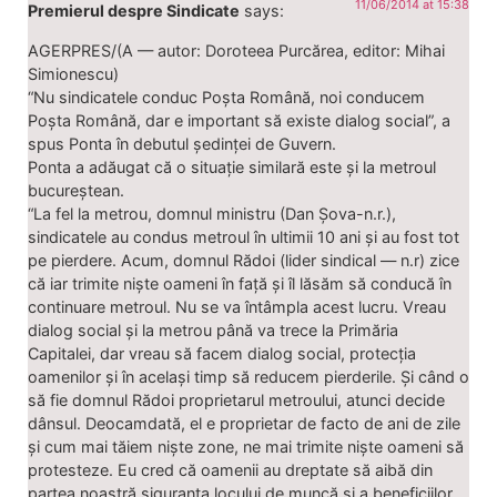
11/06/2014 at 15:38
Premierul despre Sindicate
says:
AGERPRES/(A — autor: Doroteea Purcărea, editor: Mihai
Simionescu)
“Nu sindicatele conduc Poșta Română, noi conducem
Poșta Română, dar e important să existe dialog social”, a
spus Ponta în debutul ședinței de Guvern.
Ponta a adăugat că o situație similară este și la metroul
bucureștean.
“La fel la metrou, domnul ministru (Dan Șova-n.r.),
sindicatele au condus metroul în ultimii 10 ani și au fost tot
pe pierdere. Acum, domnul Rădoi (lider sindical — n.r) zice
că iar trimite niște oameni în față și îl lăsăm să conducă în
continuare metroul. Nu se va întâmpla acest lucru. Vreau
dialog social și la metrou până va trece la Primăria
Capitalei, dar vreau să facem dialog social, protecția
oamenilor și în același timp să reducem pierderile. Și când o
să fie domnul Rădoi proprietarul metroului, atunci decide
dânsul. Deocamdată, el e proprietar de facto de ani de zile
și cum mai tăiem niște zone, ne mai trimite niște oameni să
protesteze. Eu cred că oamenii au dreptate să aibă din
partea noastră siguranța locului de muncă și a beneficiilor