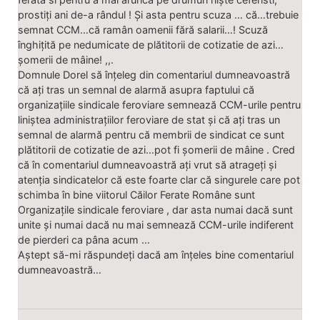
prostiți ani de-a rândul ! Și asta pentru scuza … că…trebuie
semnat CCM…că ramân oamenii fără salarii…! Scuză
înghițită pe nedumicate de plătitorii de cotizatie de azi…
șomerii de mâine! ,,.
Domnule Dorel să înțeleg din comentariul dumneavoastră
că ați tras un semnal de alarmă asupra faptului că
organizațiile sindicale feroviare semnează CCM-urile pentru
liniștea administrațiilor feroviare de stat și că ați tras un
semnal de alarmă pentru că membrii de sindicat ce sunt
plătitorii de cotizatie de azi…pot fi șomerii de mâine . Cred
că în comentariul dumneavoastră ați vrut să atrageți și
atenția sindicatelor că este foarte clar că singurele care pot
schimba în bine viitorul Căilor Ferate Române sunt
Organizațile sindicale feroviare , dar asta numai dacă sunt
unite și numai dacă nu mai semnează CCM-urile indiferent
de pierderi ca pâna acum …
Aștept să-mi răspundeți dacă am înțeles bine comentariul
dumneavoastră…