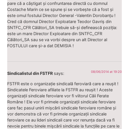
pare că a câștigat și confruntarea directă cu domnul
Costache Marin ce se spune și se vorbește că a fost și
este omul fostului Director General -Valentin Dorobanțu !
Cred că domnul Director Exploatare Teodor Gavriș din
SNTFC,,CFR Călători,,SA trebuie să-și definească poziția:
este un mare Director Exploatare din SNTFC,,CFR
Călători,,SA sau se va vorbi despre un alt Director al
FOSTULUI care și-a dat DEMISIA !
08/06/2014 at 19:20
Sindicalistul din FSTFR
says:
FSTFR este o organizație sindicală feroviară care a reușit !
Sindicatele Feroviare afiliate la FSTFR au reușit ! Aceste
organizații sindicale feroviare vor fi viitorul Căii Ferate
Române ! Ele vor fi primele organizații sindicale feroviare
care fac pasul unirii mișcării sindicale feroviare române și
vor demonstra că vor fi primele organizații sindicale
feroviare ce au lideri sindicali care vor renunța dacă va fi
nevoie pentru binele mișcării sindicale la funcțiile pe care le