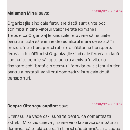
10/06/2014 at 19:09
Malamen Mihai
says:
Organizațile sindicale feroviare dacă sunt unite pot
schimba în bine viitorul Căilor Ferate Române !
Trebuie ca Organizațile sindicale feroviare să fie unite
pentru a lupta să elimine dezechilibrul mare ce există în
prezent între transportul rutier de călători și transportul
feroviar de călători și Organizațile sindicale feroviare dacă
sunt unite trebuie să lupte pentru a exista în viitor o
finanțare echilibrată a sistemului feroviar cu sistemul rutier,
pentru a restabili echilibrul competitiv între cele două
transporturi.
10/06/2014 at 19:02
Despre Oltenașu supărat
says:
Oltenasul se vede că-i supărat pentru că comentează
astfel: ,,Mi-a zis cineva , fraiere vino la servici sâmbăta și
duminica că te plătesc ca în timpul săptămînii?,, și ,, Legea