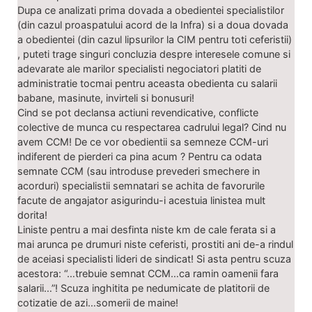
Dupa ce analizati prima dovada a obedientei specialistilor
(din cazul proaspatului acord de la Infra) si a doua dovada
a obedientei (din cazul lipsurilor la CIM pentru toti ceferistii)
, puteti trage singuri concluzia despre interesele comune si
adevarate ale marilor specialisti negociatori platiti de
administratie tocmai pentru aceasta obedienta cu salarii
babane, masinute, invirteli si bonusuri!
Cind se pot declansa actiuni revendicative, conflicte
colective de munca cu respectarea cadrului legal? Cind nu
avem CCM! De ce vor obedientii sa semneze CCM-uri
indiferent de pierderi ca pina acum ? Pentru ca odata
semnate CCM (sau introduse prevederi smechere in
acorduri) specialistii semnatari se achita de favorurile
facute de angajator asigurindu-i acestuia linistea mult
dorita!
Liniste pentru a mai desfinta niste km de cale ferata si a
mai arunca pe drumuri niste ceferisti, prostiti ani de-a rindul
de aceiasi specialisti lideri de sindicat! Si asta pentru scuza
acestora: “…trebuie semnat CCM…ca ramin oamenii fara
salarii…”! Scuza inghitita pe nedumicate de platitorii de
cotizatie de azi…somerii de maine!