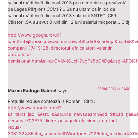
salariul mărit încă din anul 2013 prin negocierea prevăzută
de Legea Părților ( CCM) ? …Să nu uităm că în loc de
salariul mărit încă din anul 2013 salariații SNTFC,,CFR
Călători,,SA au avut 8 luni din 12 luni salariul micșorat… Citiți
:
http://www.google.ro/url?
sa=t&rct=j&q=&esrc=s&source=web&cd=9&cad=rja&uact=8&
companii-17419128-directorul-cfr-calatori-valentin-
dorobantu-
demisionat.htm&ei=quGVU4jGJcH9ygPa5oD4Dg&usg=AFQj
08/06/2014 at 21:30
Maxim Rodrigo Gabriel
says:
Prețurile reduse contează la Români. Citiți :
http://www.google.ro/url?
sa=t&rct=j&q=&esrc=s&source=newssearch&cd=9&cad=rja&
personale%2F75–dintre-pasagerii-cfr-circula-cu-tarif-
redus-
338232%3Futm_source%3DWordpress%26utm_medium%3Dwi