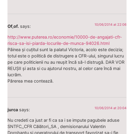
10/06/2014 at 22:06
Of,of.
says:
http://www.puterea.ro/economie/10000-de-angajati-cfr-
risca-sa-isi-piarda-locurile-de-munca-94026.html
Pâinea și cuțitul sunt la palatul Victoria, acolo este decizia;
totul este o politică de distrugere a CFR-ului, singurul lucru
pe care politicienii nu au reușit încă să-l distrugă. DAR VOR
REUȘII și asta si cu ajutorul nostru, al celor care încă mai
lucrăm.
Părerea mea contează.
10/06/2014 at 20:04
jurca
says:
Nu credeti ca just ar fi ca sa i se impute pagubele aduse
SNTFC,,CFR Călători,,SA , demisionarului Valentin
Dorobanțu,si operatorului de transport favorizat sa-i fie