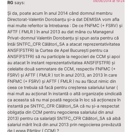
09/06/2014 at 19:24
RG
says:
Și da, poate acum în anul 2014 când domnul membru
Directorat-Valentin Dorobanțu și-a dat DEMISIA vom afla
mai multe referitor la întrebarea : De ce FNFMC (+ FSRV) și
AFTF ( FMLR ) în anul 2013 au dat mâna cu Managerul
Privat-domnul Valentin Dorobanțu și spun asta pentru că
întâi SNTFC,,CFR Călători,,SA a atacat reprezentativitatea
ANSF(FSTFR) la Curtea de Apel București pentru ca
ANSF(FSTFR) să nu participle la negocieri de CCM și apoi
au atacat în instant reprezentativitatea ANSF(FSTFR) și
celelalte două semnatare de CCM, respectiv FNFMC (+
FSRV) și AFTF ( FMLR ) tot în anul 2013, an 2013 în care
FNFMC (+ FSRV) și AFTF ( FMLR ) nu au făcut nimic din
ceea ce trebuia să facă pentru creșterea salariului lunar (
mai mult au acționat în instantă o altă organizație sindicală
ca aceasta să nu mai poată negocia în loc să acționeze în
instantă pe SNTFC,,CFR Călători,,SA că nu și-a respectat
obligația din CCM pentru negocierea salariului din anul
2013) pentru ca salariații SNTFC,,CFR Călători,,SA să aibă
salariul mărit încă din anul 2013 prin negocierea prevăzută
de Legea Părților ( CCM) ?