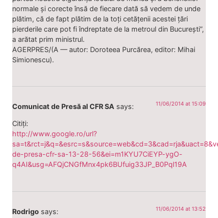
normale și corecte însă de fiecare dată să vedem de unde
plătim, că de fapt plătim de la toți cetățenii acestei țări
pierderile care pot fi îndreptate de la metroul din București”,
a arătat prim ministrul.
AGERPRES/(A — autor: Doroteea Purcărea, editor: Mihai
Simionescu).
11/06/2014 at 15:09
Comunicat de Presă al CFR SA
says:
Citiți:
http://www.google.ro/url?
sa=t&rct=j&q=&esrc=s&source=web&cd=3&cad=rja&uact=8
de-presa-cfr-sa-13-28-56&ei=m1KYU7CiEYP-ygO-
q4AI&usg=AFQjCNGfMnx4pk6BUfuig33JP_B0Pql19A
11/06/2014 at 13:52
Rodrigo
says: