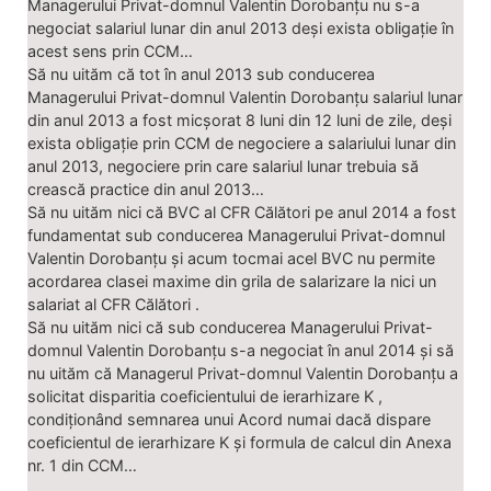
Managerului Privat-domnul Valentin Dorobanțu nu s-a
negociat salariul lunar din anul 2013 deși exista obligație în
acest sens prin CCM…
Să nu uităm că tot în anul 2013 sub conducerea
Managerului Privat-domnul Valentin Dorobanțu salariul lunar
din anul 2013 a fost micșorat 8 luni din 12 luni de zile, deși
exista obligație prin CCM de negociere a salariului lunar din
anul 2013, negociere prin care salariul lunar trebuia să
crească practice din anul 2013…
Să nu uităm nici că BVC al CFR Călători pe anul 2014 a fost
fundamentat sub conducerea Managerului Privat-domnul
Valentin Dorobanțu și acum tocmai acel BVC nu permite
acordarea clasei maxime din grila de salarizare la nici un
salariat al CFR Călători .
Să nu uităm nici că sub conducerea Managerului Privat-
domnul Valentin Dorobanțu s-a negociat în anul 2014 și să
nu uităm că Managerul Privat-domnul Valentin Dorobanțu a
solicitat disparitia coeficientului de ierarhizare K ,
condiționând semnarea unui Acord numai dacă dispare
coeficientul de ierarhizare K și formula de calcul din Anexa
nr. 1 din CCM…