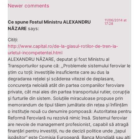
Newer comments
11/06/2014 at
Ce spune Fostul Ministru ALEXANDRU
17:28
NĂZARE
says:
Citiți:
http://www.capital.ro/de-la-glasul-rotilor-de-tren-la-
urletul-incompetentei.html
ALEXANDRU NĂZARE, deputat și fost Ministru al
Transporturilor spune că: ,,Problemele sistemului feroviar le
știm cu toții: investițiile insuficiente care au dus la
degradarea rețelei și scăderea vitezei de deplasare,
concurența neloială atât din partea companiilor feroviare
private, cât mai ales din partea transportului rutier, corupția
și furturile din sistem. Soluțiile miraculoase propuse prin
memorandum de tipul tăiem jumătate din rețea și înființăm
o instituție nouă cu denumire pompoasă: Autoritatea pentru
Reformă Feroviară nu rezolvă nimic însă. Sistemul feroviar
are nevoie de management profesionist, capabil să atragă
finanțări pentru investiții, nu de decizii politice unde „țapul
ispășitor“ este Comisia Europeană, Banca Mondială sau alți