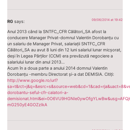
09/06/2014 at 19:42
RG
says:
Anul 2013 când la SNTFC,,CFR Călători,,SA afost la
conducere Manager Privat-domnul Valentin Dorobanțu cu
un salariu de Manager Privat, salariații SNTFC,,CFR
Călători,,SA au avut 8 luni din 12 luni salariul lunar micșorat,
deși în Legea Părților (CCM) era prevăzută negociere a
salariului lunar din anul 2013…
Acum în a doua parte a anului 2014 domnul Valentin
Dorobanțu -membru Directorat și-a dat DEMISIA. Citiți:
http://www.google.ro/url?
sa=t&rct=j&q=&esrc=s&source=web&cd=1&cad=rja&uact=8&
dorobantu-seful-cfr-calatori-a-
demisionat.html&ei=0O6VU9HGNIe0ywOfgYLwBw&usg=AFQj
mG250yE4GOZzIkA