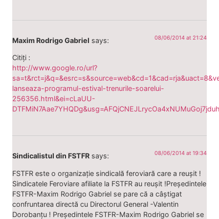
08/06/2014 at 21:24
Maxim Rodrigo Gabriel
says:
Citiți :
http://www.google.ro/url?
sa=t&rct=j&q=&esrc=s&source=web&cd=1&cad=rja&uact=8&
lanseaza-programul-estival-trenurile-soarelui-
256356.html&ei=cLaUU-
DTFMiN7Aae7YHQDg&usg=AFQjCNEJLrycOa4xNUMuGoj7jduh
08/06/2014 at 19:34
Sindicalistul din FSTFR
says:
FSTFR este o organizație sindicală feroviară care a reușit !
Sindicatele Feroviare afiliate la FSTFR au reușit !Președintele
FSTFR-Maxim Rodrigo Gabriel se pare că a câștigat
confruntarea directă cu Directorul General -Valentin
Dorobanțu ! Președintele FSTFR-Maxim Rodrigo Gabriel se