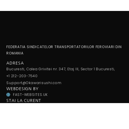
FEDERATIA SINDICATELOR TRANSPORTATORILOR FEROVIARI DIN
ROMANIA
ADRESA
Bucuresti, Calea Grivitei nr. 347, Etaj III, Sector 1 Bucuresti,
+1 212-203-7540
Support@Okawarisushi.com
WEBDESIGN BY
FAST-WEBSITES.UK
STAI LA CURENT
Aboneaza-te la noutati prin email