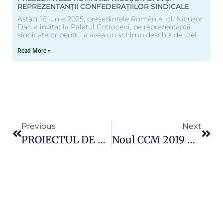
REPREZENTANȚII CONFEDERAȚIILOR SINDICALE
Astăzi 16 iunie 2025, președintele României dl. Nicușor
Dan a invitat la Palatul Cotroceni, pe reprezentanții
sindicatelor pentru a avea un schimb deschis de idei
Read More »
Previous
Next
PROIECTUL DE LEGE PRIVIND STATUTUL PERSONALULUI FEROVIAR A FOST ADOPTAT DE PLENUL CAMEREI DEPUTAȚILOR
Noul CCM 2019 – 2020 La SNTFC “CFR Călători SA” A Fost Semnat!