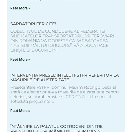
Read More »
SĂRBĂTORI FERICITE!
COLECTIVUL DE CONDUCERE AL FEDERAȚIEI
SINDICATELOR TRANSPORTATORILOR FEROVIARI
DIN ROMÂNIA VĂ DOREȘTE CA SĂRBĂTOAREA
NAȘTERII MÂNTUITORULUI SĂ VĂ ADUCĂ PACE ,
LINIȘTE ȘI BUCURIE ÎN
Read More »
INTERVENȚIA PREȘEDINTELUI FSTFR REFERITOR LA
MĂSURILE DE AUSTERITATE
Președintele FSTFR, domnul Maxim Rodrigo Gabriel
arată ce efecte vor avea măsurile de austeritate pentru
ceferiști, sectorul feroviar și CFR Călători în special.
Totodată președintele
Read More »
ÎNTÂLNIRE LA PALATUL COTROCENI DINTRE
PREȘEDINTELE ROMÂNIEI NICUȘOR DAN ȘI