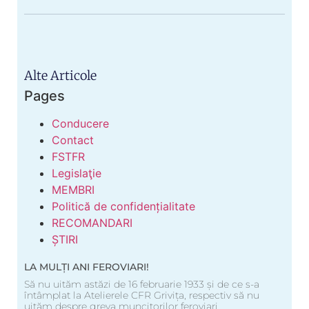
Alte Articole
Pages
Conducere
Contact
FSTFR
Legislaţie
MEMBRI
Politică de confidențialitate
RECOMANDARI
ȘTIRI
LA MULȚI ANI FEROVIARI!
Să nu uităm astăzi de 16 februarie 1933 și de ce s-a
întâmplat la Atelierele CFR Grivița, respectiv să nu
uităm despre greva muncitorilor feroviari