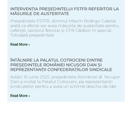
INTERVENȚIA PREȘEDINTELUI FSTFR REFERITOR LA
MĂSURILE DE AUSTERITATE
Președintele FSTFR, domnul Maxim Rodrigo Gabriel
arată ce efecte vor avea măsurile de austeritate pentru
ceferiști, sectorul feroviar și CFR Călători în special.
Totodată președintele
Read More »
ÎNTÂLNIRE LA PALATUL COTROCENI DINTRE
PREȘEDINTELE ROMÂNIEI NICUȘOR DAN ȘI
REPREZENTANȚII CONFEDERAȚIILOR SINDICALE
Astăzi 16 iunie 2025, președintele României dl. Nicușor
Dan a invitat la Palatul Cotroceni, pe reprezentanții
sindicatelor pentru a avea un schimb deschis de idei
Read More »