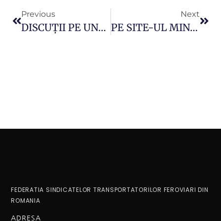
Previous
Next
DISCUȚII PE UNELE PREVEDERI DIN NOUA LEGE A PENSIILOR – FORMULA DE CALCUL, CONDIȚII SPECIALE
PE SITE-UL MINISTERULUI MUNCII A FOST POSTAT PE TRANSPARENȚA DECIZIONALĂ PROIECTUL NOII LEGI A PENSIEI
FEDERATIA SINDICATELOR TRANSPORTATORILOR FEROVIARI DIN
ROMANIA
ADRESA