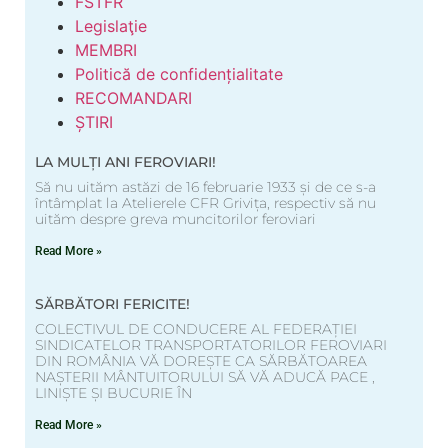
FSTFR
Legislaţie
MEMBRI
Politică de confidențialitate
RECOMANDARI
ȘTIRI
LA MULȚI ANI FEROVIARI!
Să nu uităm astăzi de 16 februarie 1933 și de ce s-a
întâmplat la Atelierele CFR Grivița, respectiv să nu
uităm despre greva muncitorilor feroviari
Read More »
SĂRBĂTORI FERICITE!
COLECTIVUL DE CONDUCERE AL FEDERAȚIEI
SINDICATELOR TRANSPORTATORILOR FEROVIARI
DIN ROMÂNIA VĂ DOREȘTE CA SĂRBĂTOAREA
NAȘTERII MÂNTUITORULUI SĂ VĂ ADUCĂ PACE ,
LINIȘTE ȘI BUCURIE ÎN
Read More »