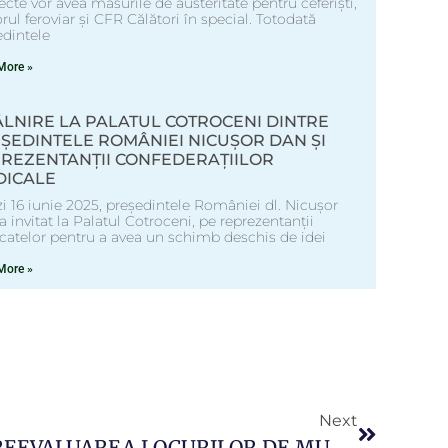
ecte vor avea măsurile de austeritate pentru ceferiști,
rul feroviar și CFR Călători în special. Totodată
edintele
More »
ÂLNIRE LA PALATUL COTROCENI DINTRE
ȘEDINTELE ROMÂNIEI NICUȘOR DAN ȘI
REZENTANȚII CONFEDERAȚIILOR
DICALE
i 16 iunie 2025, președintele României dl. Nicușor
 invitat la Palatul Cotroceni, pe reprezentanții
icatelor pentru a avea un schimb deschis de idei
More »
Next
HG 924/2017 PENTRU REEVALUAREA LOCURILOR DE MUNCĂ ÎN CONDIȚII SPECIALE