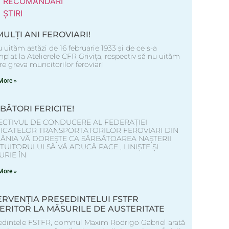
RECOMANDARI
ȘTIRI
MULȚI ANI FEROVIARI!
 uităm astăzi de 16 februarie 1933 și de ce s-a
plat la Atelierele CFR Grivița, respectiv să nu uităm
e greva muncitorilor feroviari
More »
BĂTORI FERICITE!
ECTIVUL DE CONDUCERE AL FEDERAȚIEI
DICATELOR TRANSPORTATORILOR FEROVIARI DIN
ÂNIA VĂ DOREȘTE CA SĂRBĂTOAREA NAȘTERII
UITORULUI SĂ VĂ ADUCĂ PACE , LINIȘTE ȘI
RIE ÎN
More »
ERVENȚIA PREȘEDINTELUI FSTFR
ERITOR LA MĂSURILE DE AUSTERITATE
edintele FSTFR, domnul Maxim Rodrigo Gabriel arată