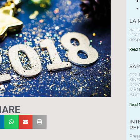
LA 
Să nu
întâm
despr
Read 
SĂR
COL
SIN
ROM
MÂNT
BUCU
Read 
HARE
INT
REF
Preș