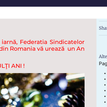
Sha
 iarnă, Federatia Sindicatelor
i din Romania vă urează un An
Alte
Pa
LŢI ANI !