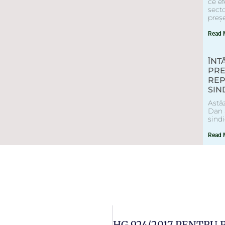
ce ef
secto
preș
Read 
ÎNT
PRE
REP
SIN
Astăz
Dan a
sind
Read 