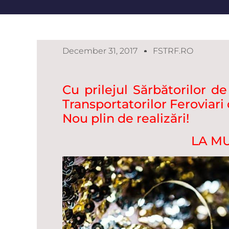
December 31, 2017
FSTRF.RO
Cu prilejul Sărbătorilor de
Transportatorilor Feroviar
Nou plin de realizări!
LA MU