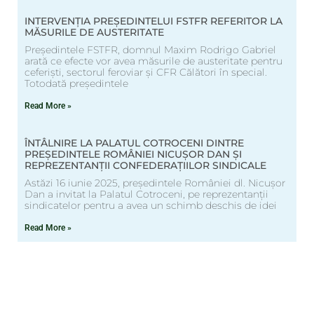
INTERVENȚIA PREȘEDINTELUI FSTFR REFERITOR LA
MĂSURILE DE AUSTERITATE
Președintele FSTFR, domnul Maxim Rodrigo Gabriel
arată ce efecte vor avea măsurile de austeritate pentru
ceferiști, sectorul feroviar și CFR Călători în special.
Totodată președintele
Read More »
ÎNTÂLNIRE LA PALATUL COTROCENI DINTRE
PREȘEDINTELE ROMÂNIEI NICUȘOR DAN ȘI
REPREZENTANȚII CONFEDERAȚIILOR SINDICALE
Astăzi 16 iunie 2025, președintele României dl. Nicușor
Dan a invitat la Palatul Cotroceni, pe reprezentanții
sindicatelor pentru a avea un schimb deschis de idei
Read More »