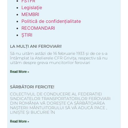
FSTFR
Legislaţie
MEMBRI
Politică de confidențialitate
RECOMANDARI
ȘTIRI
LA MULȚI ANI FEROVIARI!
Să nu uităm astăzi de 16 februarie 1933 și de ce s-a
întâmplat la Atelierele CFR Grivița, respectiv să nu
uităm despre greva muncitorilor feroviari
Read More »
SĂRBĂTORI FERICITE!
COLECTIVUL DE CONDUCERE AL FEDERAȚIEI
SINDICATELOR TRANSPORTATORILOR FEROVIARI
DIN ROMÂNIA VĂ DOREȘTE CA SĂRBĂTOAREA
NAȘTERII MÂNTUITORULUI SĂ VĂ ADUCĂ PACE ,
LINIȘTE ȘI BUCURIE ÎN
Read More »