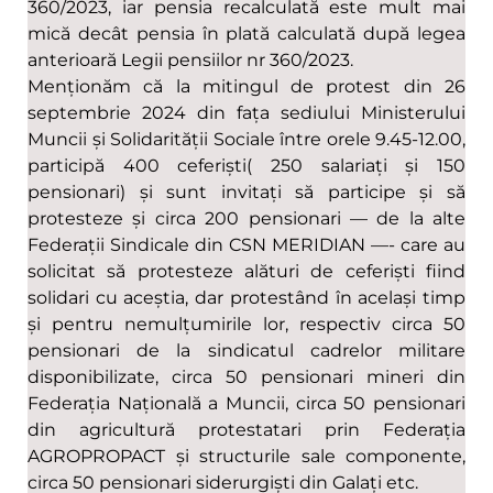
360/2023, iar pensia recalculată este mult mai
mică decât pensia în plată calculată după legea
anterioară Legii pensiilor nr 360/2023.
Menționăm că la mitingul de protest din 26
septembrie 2024 din fața sediului Ministerului
Muncii și Solidarității Sociale între orele 9.45-12.00,
participă 400 ceferiști( 250 salariați și 150
pensionari) și sunt invitați să participe și să
protesteze și circa 200 pensionari — de la alte
Federații Sindicale din CSN MERIDIAN —- care au
solicitat să protesteze alături de ceferiști fiind
solidari cu aceștia, dar protestând în același timp
și pentru nemulțumirile lor, respectiv circa 50
pensionari de la sindicatul cadrelor militare
disponibilizate, circa 50 pensionari mineri din
Federația Națională a Muncii, circa 50 pensionari
din agricultură protestatari prin Federația
AGROPROPACT și structurile sale componente,
circa 50 pensionari siderurgiști din Galați etc.