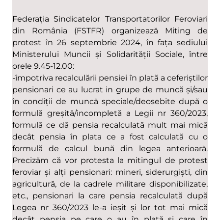
Federația Sindicatelor Transportatorilor Feroviari
din România (FSTFR) organizează Miting de
protest în 26 septembrie 2024, în fața sediului
Ministerului Muncii și Solidarității Sociale, între
orele 9.45-12.00:
-împotriva recalculării pensiei în plată a ceferiștilor
pensionari ce au lucrat in grupe de muncă și/sau
în condiții de muncă speciale/deosebite după o
formulă greșită/incompletă a Legii nr 360/2023,
formulă ce dă pensia recalculată mult mai mică
decât pensia în plata ce a fost calculată cu o
formulă de calcul bună din legea anterioară.
Precizăm că vor protesta la mitingul de protest
feroviar și alți pensionari: mineri, siderurgiști, din
agricultură, de la cadrele militare disponibilizate,
etc., pensionari la care pensia recalculată după
Legea nr 360/2023 le-a ieșit și lor tot mai mică
decât pensia pe care o au în plată și care în