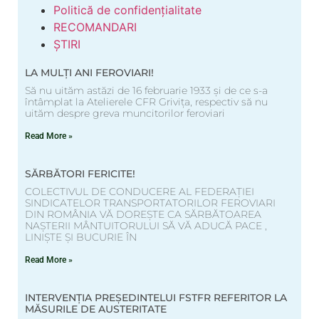
Politică de confidențialitate
RECOMANDARI
ȘTIRI
LA MULȚI ANI FEROVIARI!
Să nu uităm astăzi de 16 februarie 1933 și de ce s-a
întâmplat la Atelierele CFR Grivița, respectiv să nu
uităm despre greva muncitorilor feroviari
Read More »
SĂRBĂTORI FERICITE!
COLECTIVUL DE CONDUCERE AL FEDERAȚIEI
SINDICATELOR TRANSPORTATORILOR FEROVIARI
DIN ROMÂNIA VĂ DOREȘTE CA SĂRBĂTOAREA
NAȘTERII MÂNTUITORULUI SĂ VĂ ADUCĂ PACE ,
LINIȘTE ȘI BUCURIE ÎN
Read More »
INTERVENȚIA PREȘEDINTELUI FSTFR REFERITOR LA
MĂSURILE DE AUSTERITATE