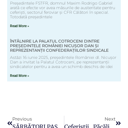
Președintele FSTFR, domnul Maxim Rodrigo Gabriel
arată ce efecte vor avea măsurile de austeritate pentru
ceferiști, sectorul feroviar și CFR Călători în special.
Totodată președintele
Read More »
ÎNTÂLNIRE LA PALATUL COTROCENI DINTRE
PREȘEDINTELE ROMÂNIEI NICUȘOR DAN ȘI
REPREZENTANȚII CONFEDERAȚIILOR SINDICALE
Astăzi 16 iunie 2025, președintele României dl. Nicușor
Dan a invitat la Palatul Cotroceni, pe reprezentanții
sindicatelor pentru a avea un schimb deschis de idei
Read More »
Previous
Next
SĂRBĂTORI PASCALE BINECUVÂNTATE!
Ceferiștii „păcăliți” De Guvern În Noua Lege A Pensiilor