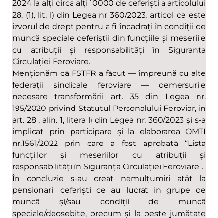
2024 la alți circa alți 10000 de ceferiști a articolului
28. (1), lit. l) din Legea nr 360/2023, articol ce este
izvorul de drept pentru a fi încadrați în condiții de
muncă speciale ceferiștii din funcțiile și meseriile
cu atribuții și responsabilități în Siguranța
Circulației Feroviare.
Menționăm că FSTFR a făcut — împreună cu alte
federații sindicale feroviare — demersurile
necesare transformării art. 35 din Legea nr.
195/2020 privind Statutul Personalului Feroviar, in
art. 28 , alin. 1, litera l) din Legea nr. 360/2023 și s-a
implicat prin participare și la elaborarea OMTI
nr.1561/2022 prin care a fost aprobată “Lista
funcțiilor și meseriilor cu atribuții și
responsabilități în Siguranța Circulației Feroviare”.
În concluzie s-au creat nemulțumiri atât la
pensionarii ceferiști ce au lucrat in grupe de
muncă și/sau condiții de muncă
speciale/deosebite, precum și la peste jumătate